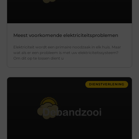
Meest voorkomende elektriciteitsproblemen
Elektriciteit wordt een primaire noodzaak in elk huis. Maar
wat als er een probleem is met uw elektriciteitssysteem?
Om dit op te lossen dient u
DIENSTVERLENING