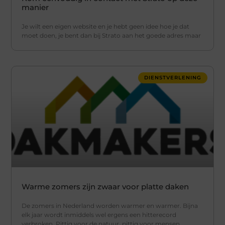
manier
Je wilt een eigen website en je hebt geen idee hoe je dat
moet doen, je bent dan bij Strato aan het goede adres maar
DIENSTVERLENING
Warme zomers zijn zwaar voor platte daken
De zomers in Nederland worden warmer en warmer. Bijna
elk jaar wordt inmiddels wel ergens een hitterecord
verbroken. Pittig voor de natuur, pittig voor mensen