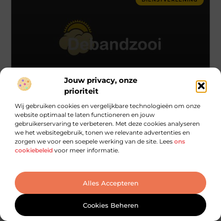
Jouw privacy, onze
prioriteit
De verstopping in Ede wordt voor je verholpen
Wij gebruiken cookies en vergelijkbare technologieën om onze
website optimaal te laten functioneren en jouw
gebruikerservaring te verbeteren. Met deze cookies analyseren
Je hebt te maken met een vervelende verstopping in Ede. Je
we het websitegebruik, tonen we relevante advertenties en
hebt namelijk een doucheputje die niet meer goed door
zorgen we voor een soepele werking van de site. Lees
ons
loopt. Dat kan ontzettend vervelend
cookiebeleid
voor meer informatie.
Alles Accepteren
DIENSTVERLENING
Cookies Beheren