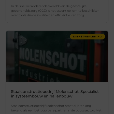
In de snel veranderende wereld van de geestelijke
gezondheidszorg (GGZ) is het essentieel om te beschikken
over tools die de kwaliteit en efficiëntie van zorg
DIENSTVERLENING
Staalconstructiebedrijf Molenschot: Specialist
in systeembouw en hallenbouw
Staalconstructiebedrijf Molenschot staat al jarenlang
bekend als een betrouwbare partner in de bouwsector. Met