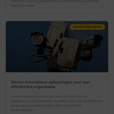
expertise in zowel systeembouw als hallenbouw biedt het
bedrijf op maat
DIENSTVERLENING
Sitcon: Innovatieve oplossingen voor een
efficiëntere organisatie
In de moderne wereld draait alles om efficiëntie en
veiligheid, zowel op zakelijk als persoonlijk vlak. Bedrijven en
particulieren zoeken steeds vaker naar slimme
technologieën