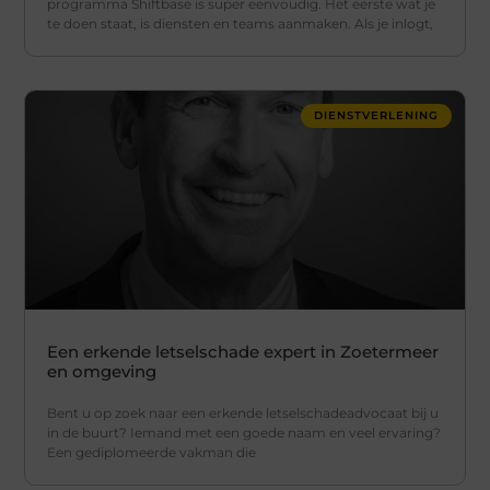
programma Shiftbase is super eenvoudig. Het eerste wat je
te doen staat, is diensten en teams aanmaken. Als je inlogt,
DIENSTVERLENING
Een erkende letselschade expert in Zoetermeer
en omgeving
Bent u op zoek naar een erkende letselschadeadvocaat bij u
in de buurt? Iemand met een goede naam en veel ervaring?
Een gediplomeerde vakman die