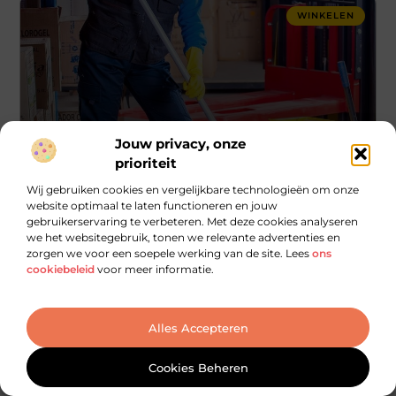
WINKELEN
Jouw privacy, onze
prioriteit
Wij gebruiken cookies en vergelijkbare technologieën om onze
Ontdek de Geheimen van Gevelreiniging in
website optimaal te laten functioneren en jouw
Doetinchem
gebruikerservaring te verbeteren. Met deze cookies analyseren
we het websitegebruik, tonen we relevante advertenties en
zorgen we voor een soepele werking van de site. Lees
ons
Als ondernemer, vastgoedeigenaar, of
cookiebeleid
voor meer informatie.
onderhoudsprofessional in Doetinchem, is het essentieel
om de esthetiek en waarde van uw pand te behouden. Een
schone gevel draagt niet
Alles Accepteren
Cookies Beheren
WINKELEN