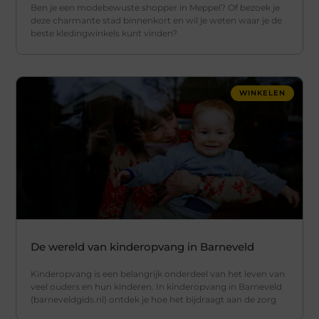
Ben je een modebewuste shopper in Meppel? Of bezoek je
deze charmante stad binnenkort en wil je weten waar je de
beste kledingwinkels kunt vinden?
WINKELEN
De wereld van kinderopvang in Barneveld
Kinderopvang is een belangrijk onderdeel van het leven van
veel ouders en hun kinderen. In kinderopvang in Barneveld
(barneveldgids.nl) ontdek je hoe het bijdraagt aan de zorg