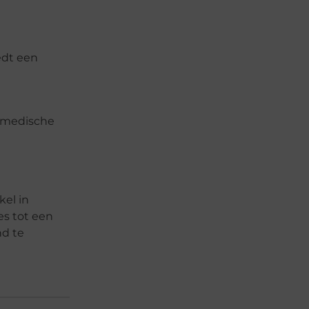
edt een
e medische
kel in
s tot een
nd te