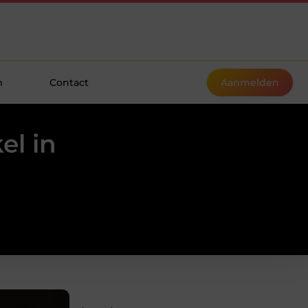
m
Contact
Aanmelden
el in
n