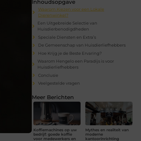
Inhoudsopgave
Waarom Kiezen voor een Lokale
Dierenwinkel?
Een Uitgebreide Selectie van
Huisdierbenodigdheden
Speciale Diensten en Extra’s
De Gemeenschap van Huisdierliefhebbers
Hoe Krijg je de Beste Ervaring?
Waarom Hengelo een Paradijs is voor
Huisdierliefhebbers
Conclusie
Veelgestelde vragen
Meer Berichten
Koffiemachines op uw
Mythes en realiteit van
bedrijf: goede koffie
moderne
voor medewerkers en
kantoorinrichting