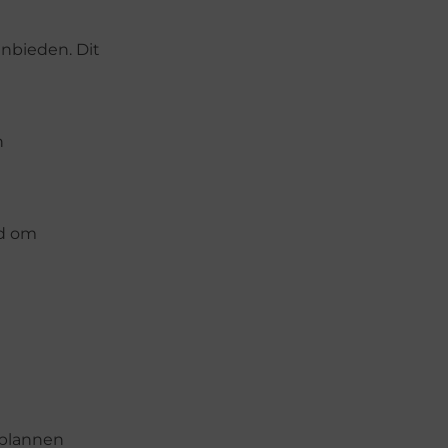
anbieden. Dit
n
id om
 plannen