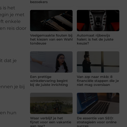
bezoekers
 is het
egin je met
ft enkele
en reis door
Veelgemaakte fouten bij
Automaat rijbewijs
het kiezen van een Wahl
halen: is het de juiste
tondeuse
keuze?
t dat je
Een prettige
Van zzp naar mkb: 8
winkelervaring begint
financiële stappen die je
bij de juiste inrichting
niet mag overslaan
nnen je bij
 en hun
Waar verblijf je het
De essentie van SEO:
fijnst voor een vakantie
strategieën voor online
aan zee?
succes