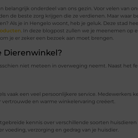
en belangrijk onderdeel van ons gezin. Voor velen van ons
den de beste zorg krijgen die ze verdienen. Maar waar b
? Als je in Hengelo woont, heb je geluk. Deze stad hee
roducten
. In deze blogpost zullen we je meenemen op e
rom je er zeker een bezoek aan moet brengen.
 Dierenwinkel?
isschien niet meteen in overweging neemt. Naast het fei
els vaak een veel persoonlijkere service. Medewerkers ke
r vertrouwde en warme winkelervaring creëert.
tgebreide kennis over verschillende soorten huisdieren
 voeding, verzorging en gedrag van je huisdier.