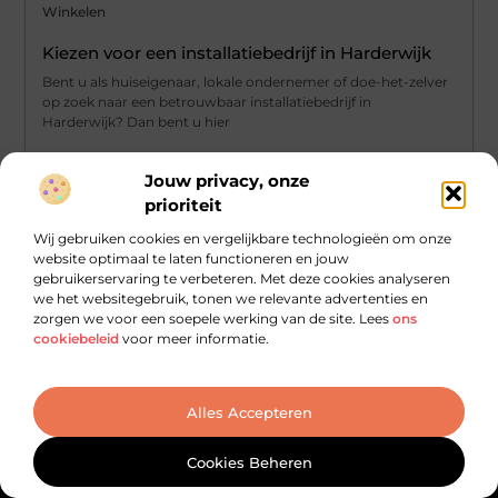
Winkelen
Kiezen voor een installatiebedrijf in Harderwijk
Bent u als huiseigenaar, lokale ondernemer of doe-het-zelver
op zoek naar een betrouwbaar installatiebedrijf in
Harderwijk? Dan bent u hier
...
Jouw privacy, onze
prioriteit
Wij gebruiken cookies en vergelijkbare technologieën om onze
website optimaal te laten functioneren en jouw
gebruikerservaring te verbeteren. Met deze cookies analyseren
we het websitegebruik, tonen we relevante advertenties en
zorgen we voor een soepele werking van de site. Lees
ons
Main Links
cookiebeleid
voor meer informatie.
Goede links inkopen: investeren in zichtbaarheid met verstand
Geld verdienen met je website: van online aanwezigheid naar echte opbrengst
Bericht categorie
Alles Accepteren
Cookies Beheren