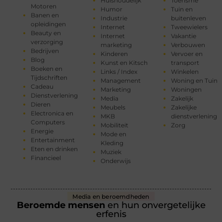
Huishoudelijk
Toerisme
Motoren
Humor
Tuin en
Banen en
Industrie
buitenleven
opleidingen
Internet
Tweewielers
Beauty en
Internet
Vakantie
verzorging
marketing
Verbouwen
Bedrijven
Kinderen
Vervoer en
Blog
Kunst en Kitsch
transport
Boeken en
Links / Index
Winkelen
Tijdschriften
Management
Woning en Tuin
Cadeau
Marketing
Woningen
Dienstverlening
Media
Zakelijk
Dieren
Meubels
Zakelijke
Electronica en
MKB
dienstverlening
Computers
Mobiliteit
Zorg
Energie
Mode en
Entertainment
Kleding
Eten en drinken
Muziek
Financieel
Onderwijs
Media en beroemdheden
Beroemde mensen
en hun onvergetelijke
erfenis