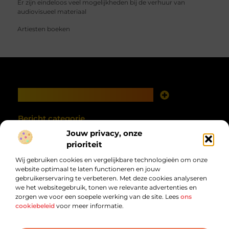
Er zijn eindeloos veel mogelijkheden bij de verhuur van
audiovisueel materiaal
Artiesten boeken
Main Links
Goede links inkopen: investeren in zichtbaarheid met verstand
Geld verdienen met je website: van online aanwezigheid naar echte opbrengst
Bericht categorie
Jouw privacy, onze
prioriteit
Wij gebruiken cookies en vergelijkbare technologieën om onze
website optimaal te laten functioneren en jouw
gebruikerservaring te verbeteren. Met deze cookies analyseren
we het websitegebruik, tonen we relevante advertenties en
zorgen we voor een soepele werking van de site. Lees
ons
cookiebeleid
voor meer informatie.
Van alles wat, voor jou verzameld.
Van inspirerende verhalen tot praktische tips, ontdek de veelzijdigheid
van het dagelijks leven op debandzooi.nl.