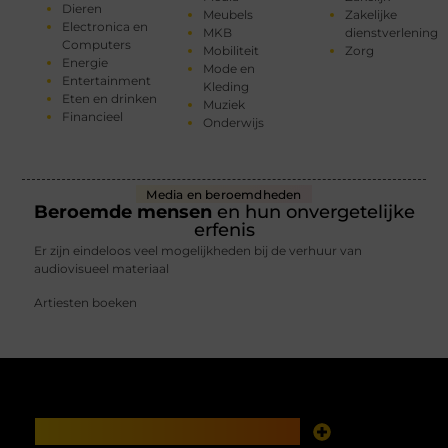
Dieren
Meubels
Zakelijke
Electronica en
MKB
dienstverlening
Computers
Mobiliteit
Zorg
Energie
Mode en
Entertainment
Kleding
Eten en drinken
Muziek
Financieel
Onderwijs
Media en beroemdheden
Beroemde mensen
en hun onvergetelijke
erfenis
Er zijn eindeloos veel mogelijkheden bij de verhuur van
audiovisueel materiaal
Artiesten boeken
Main Links