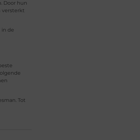
p. Door hun
 versterkt
 in de
beste
volgende
nen
esman. Tot