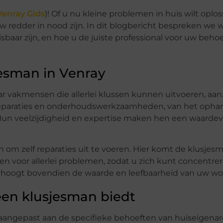
Venray Gids
)! Of u nu kleine problemen in huis wilt oplo
w redder in nood zijn. In dit blogbericht bespreken we 
aar zijn, en hoe u de juiste professional voor uw beho
jesman in Venray
r vakmensen die allerlei klussen kunnen uitvoeren, aanz
 reparaties en onderhoudswerkzaamheden, van het oph
 Hun veelzijdigheid en expertise maken hen een waardev
 om zelf reparaties uit te voeren. Hier komt de klusje
gen voor allerlei problemen, zodat u zich kunt concentre
rhoogt bovendien de waarde en leefbaarheid van uw wo
 een klusjesman biedt
aangepast aan de specifieke behoeften van huiseigenar