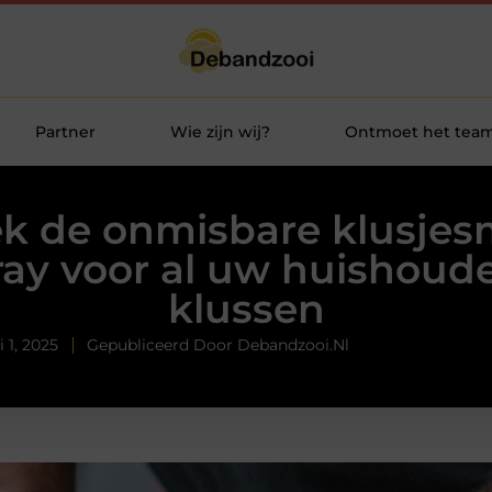
Partner
Wie zijn wij?
Ontmoet het tea
k de onmisbare klusjes
ay voor al uw huishoude
klussen
 1, 2025
Gepubliceerd Door Debandzooi.nl