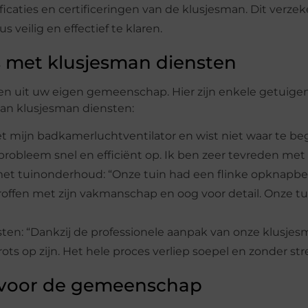
alificaties en certificeringen van de klusjesman. Dit verzek
veilig en effectief te klaren.
s met klusjesman diensten
en uit uw eigen gemeenschap. Hier zijn enkele getuige
an klusjesman diensten:
t mijn badkamerluchtventilator en wist niet waar te be
bleem snel en efficiënt op. Ik ben zeer tevreden met zi
g met tuinonderhoud: “Onze tuin had een flinke opknapbe
ffen met zijn vakmanschap en oog voor detail. Onze tui
ensten: “Dankzij de professionele aanpak van onze klusj
ts op zijn. Het hele proces verliep soepel en zonder stre
 voor de gemeenschap