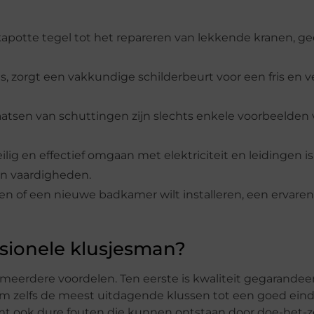
apotte tegel tot het repareren van lekkende kranen, gee
s, zorgt een vakkundige schilderbeurt voor een fris en 
aatsen van schuttingen zijn slechts enkele voorbeelden
eilig en effectief omgaan met elektriciteit en leidingen is
en vaardigheden.
en of een nieuwe badkamer wilt installeren, een ervare
sionele klusjesman?
meerdere voordelen. Ten eerste is kwaliteit gegarandee
m zelfs de meest uitdagende klussen tot een goed eind
omt ook dure fouten die kunnen ontstaan door doe-het-z