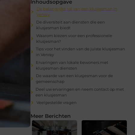
Inhoudsopgave
De belangrijke rol van een klusjesman in
Venray
De diversiteit aan diensten die een
klusjesman biedt
Waarom kiezen voor een professionele
klusjesman?
Tips voor het vinden van de juiste klusjesman
in Venray
Ervaringen van lokale bewoners met
klusjesman diensten
De waarde van een klusjesman voor de
gemeenschap
Deel uw ervaringen en neem contact op met
een klusjesman
Veelgestelde vragen
Meer Berichten