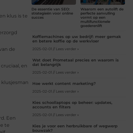
De essentie van SEO:
Waarom een autolift de
strategieën voor online
perfecte aanvulling
n klus is te
succes
vormt op een
multifunctionele
goederenlift
verzorgd
Koffiemachines op uw bedrijf: meer gemak
en betere koffie op de werkvloer
 van de
2025-02-01 // Lees verder »
Wat doet Prometaal precies en waarom is
dat belangrijk
 cruciaal, en
2025-02-01 // Lees verder »
n klusjesman
Hoe werkt content marketing?
2025-02-01 // Lees verder »
Kies schoollaptops op beheer: updates,
accounts en filters
2025-02-01 // Lees verder »
rd. Een
e te
Kies je voor een herbruikbare of wegwerp
bouwzak?
elf