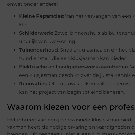
omvat onder andere:
Kleine Reparaties
: Van het vervangen van een k
klein.
Schilderwerk
: Zowel binnenshuis als buitenshui
uiterlijk van uw woning.
Tuinonderhoud
: Snoeien, grasmaaien en het pl
tuindiensten die een klusjesman kan bieden.
Elektrische en Loodgieterswerkzaamheden
: V
een klusjesman beschikt over de juiste kennis 
Renovaties
: Of u nu uw keuken wilt moderniser
kan het project van begin tot eind beheren.
Waarom kiezen voor een profes
Het inhuren van een professionele klusjesman biedt 
vakman heeft de nodige ervaring en vaardigheden o
brengen. Dit bespaart u niet alleen tijd, maar voork