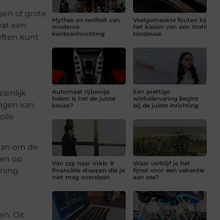
ssen of grote
Mythes en realiteit van
Veelgemaakte fouten bij
wat een
moderne
het kiezen van een Wahl
kantoorinrichting
tondeuse
eften kunt
Automaat rijbewijs
Een prettige
ienlijk
halen: is het de juiste
winkelervaring begint
angen van
keuze?
bij de juiste inrichting
olle
sman om de
ren op
Van zzp naar mkb: 8
Waar verblijf je het
ning.
financiële stappen die je
fijnst voor een vakantie
niet mag overslaan
aan zee?
en. Dit