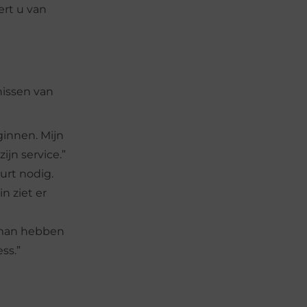
ert u van
nissen van
ginnen. Mijn
jn service.”
urt nodig.
n ziet er
esman hebben
ss.”