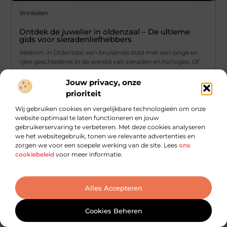
Winkelen
Ontdek de juwelier in oldenzaal – De ultieme
gids voor sieradenliefhebbers
Welkom in Oldenzaal, een bruisende stad met een lange en
rijke geschiedenis in de wereld van sieraden en horloges. Of
...
Jouw privacy, onze
prioriteit
Wij gebruiken cookies en vergelijkbare technologieën om onze
website optimaal te laten functioneren en jouw
gebruikerservaring te verbeteren. Met deze cookies analyseren
we het websitegebruik, tonen we relevante advertenties en
zorgen we voor een soepele werking van de site. Lees
ons
cookiebeleid
voor meer informatie.
Alles Accepteren
Cookies Beheren
Winkelen