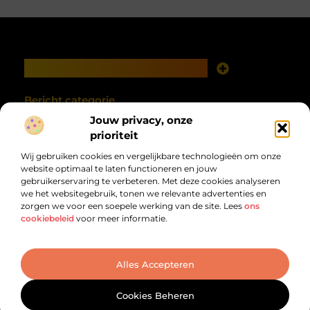
Main Links
Goede links inkopen: investeren in zichtbaarheid met verstand
Geld verdienen met je website: van online aanwezigheid naar echte opbrengst
Bericht categorie
Jouw privacy, onze
prioriteit
Wij gebruiken cookies en vergelijkbare technologieën om onze
website optimaal te laten functioneren en jouw
gebruikerservaring te verbeteren. Met deze cookies analyseren
we het websitegebruik, tonen we relevante advertenties en
zorgen we voor een soepele werking van de site. Lees
ons
cookiebeleid
voor meer informatie.
Van alles wat, voor jou verzameld.
Van inspirerende verhalen tot praktische tips, ontdek de veelzijdigheid
van het dagelijks leven op debandzooi.nl.
@2025 All Right Reserved. Design by
www.debandzooi.nl.
Alles Accepteren
Cookies Beheren