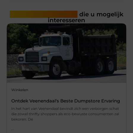
Gerelateerde artikelen
die u mogelijk
interesseren
Winkelen
Ontdek Veenendaal's Beste Dumpstore Ervaring
In het hart van Veenendaal bevindt zich een verborgen schat
die zowel thrifty shoppers als eco-bewuste consumenten zal
bekoren. De
...