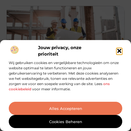
Jouw privacy, onze
prioriteit
Wij gebruiken cookies en vergelijkbare technologieën om onze
website optimaal te laten functioneren en jouw
Winkelen
gebruikerservaring te verbeteren. Met deze cookies analyseren
we het websitegebruik, tonen we relevante advertenties en
Transformeer Uw Ruimte met een
zorgen we voor een soepele werking van de site. Lees
ons
Interieurarchitect in Maassluis
cookiebeleid
voor meer informatie.
Een unieke combinatie van historische charme en moderne
levensstijl maakt Maassluis een boeiende plek om te wonen
en werken. Maar
Alles Accepteren
...
Cookies Beheren