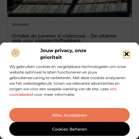
Winkelen
Ontdek de juwelier in oldenzaal – De ultieme
gids voor sieradenliefhebbers
Welkom in Oldenzaal, een bruisende stad met een lange en
Jouw privacy, onze
rijke geschiedenis in de wereld van sieraden en horloges. Of
prioriteit
...
Wij gebruiken cookies en vergelijkbare technologieën om onze
website optimaal te laten functioneren en jouw
gebruikerservaring te verbeteren. Met deze cookies analyseren
we het websitegebruik, tonen we relevante advertenties en
zorgen we voor een soepele werking van de site. Lees
ons
cookiebeleid
voor meer informatie.
Alles Accepteren
Cookies Beheren