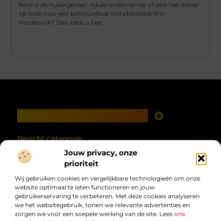
Bent u als huiseigenaar, lokale ondernemer of doe-het-zelver
op zoek naar een betrouwbaar installatiebedrijf in
Harderwijk? Dan bent u hier
...
Main Links
Goede links inkopen: investeren in zichtbaarheid met verstand
Geld verdienen met je website: van online aanwezigheid naar echte opbrengst
Bericht categorie
Jouw privacy, onze
prioriteit
Wij gebruiken cookies en vergelijkbare technologieën om onze
website optimaal te laten functioneren en jouw
gebruikerservaring te verbeteren. Met deze cookies analyseren
we het websitegebruik, tonen we relevante advertenties en
zorgen we voor een soepele werking van de site. Lees
ons