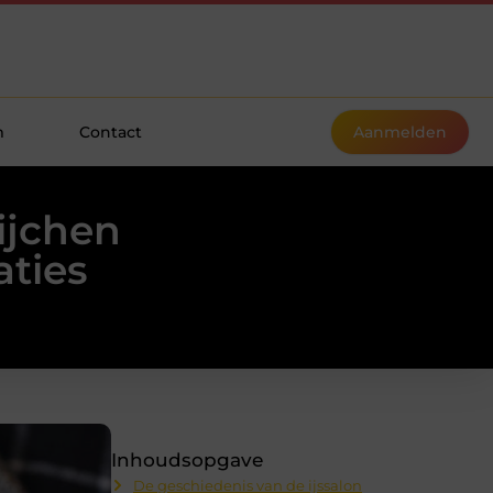
m
Contact
Aanmelden
ijchen
aties
Inhoudsopgave
De geschiedenis van de ijssalon