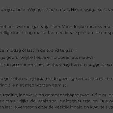
 de ijssalon in Wijchen is een must. Hier is wat je kunt 
 met een warme, gastvrije sfeer. Vriendelijke medewerker
zellige inrichting maakt het een ideale plek om te onts
de middag of laat in de avond te gaan.
n je gebruikelijke keuze en probeer iets nieuws.
 hun assortiment het beste. Vraag hen om suggesties o
 te genieten van je ijsje, en de gezellige ambiance op te
varing die niet mag worden gemist.
an traditie, innovatie en gemeenschapsgevoel. Of je nu g
vontuurlijks, de ijssalon zal je niet teleurstellen. Dus w
n laat je verrassen door de veelzijdigheid en kwaliteit v