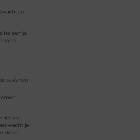
verwachten:
s helpen je
pannen.
p basis van
 nemen.
eniet van
aar wacht je
an deze