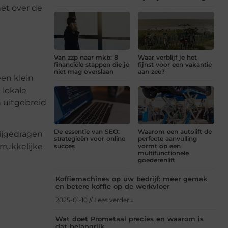
het over de
Van zzp naar mkb: 8
Waar verblijf je het
financiële stappen die je
fijnst voor een vakantie
niet mag overslaan
aan zee?
een klein
 lokale
n uitgebreid
De essentie van SEO:
Waarom een autolift de
bijgedragen
strategieën voor online
perfecte aanvulling
rrukkelijke
succes
vormt op een
multifunctionele
goederenlift
Koffiemachines op uw bedrijf: meer gemak
en betere koffie op de werkvloer
2025-01-10 // Lees verder »
Wat doet Prometaal precies en waarom is
dat belangrijk