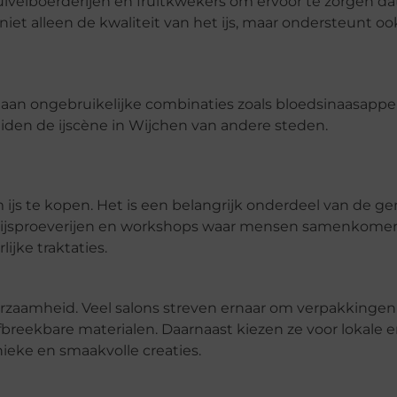
ivelboerderijen en fruitkwekers om ervoor te zorgen dat
et alleen de kwaliteit van het ijs, maar ondersteunt oo
k aan ongebruikelijke combinaties zoals bloedsinaasappe
iden de ijscène in Wijchen van andere steden.
m ijs te kopen. Het is een belangrijk onderdeel van de 
s ijsproeverijen en workshops waar mensen samenkom
jke traktaties.
urzaamheid. Veel salons streven ernaar om verpakkingen
breekbare materialen. Daarnaast kiezen ze voor lokale 
ieke en smaakvolle creaties.