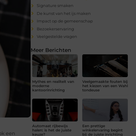
Signature smaken
De kunst van het ijs maken
Impact op de gemeenschap
Bezoekerservaring
Veelgestelde vragen
Meer Berichten
Mythes en realiteit van
Veelgemaakte fouten bij
moderne
het kiezen van een Wahl
kantoorinrichting
tondeuse
Automaat rijbewijs
Een prettige
halen: is het de juiste
winkelervaring begint
ook een
keuze?
bij de juiste inrichting