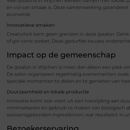
Veel ijssalons in Wijchen werken samen met lokale zu
en vol van smaak is. Deze samenwerking garandeert ni
economie.
Innovatieve smaken
Creativiteit kent geen grenzen in deze ijssalon. Den
of gin-tonic sorbet. Deze gedurfde keuzes ondersche
Impact op de gemeenschap
De ijssalon in Wijchen is meer dan alleen een plek o
De salon organiseert regelmatig evenementen zoal
speciale momenten te delen en te genieten van heerli
Duurzaamheid en lokale productie
Innovatie komt ook voort uit een toewijding aan du
minimaliseren en gebruik te maken van biologisch af
seizoensgebonden ingrediënten, wat resulteert in un
Bezoekerservaring