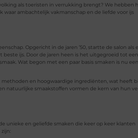
volking als toeristen in verrukking brengt? We hebben 
lek waar ambachtelijk vakmanschap en de liefde voor ijs
enschap. Opgericht in de jaren ’50, startte de salon als 
 beste ijs. Door de jaren heen is het uitgegroeid tot een
 en smaak. Wat begon met een paar basis smaken is nu ee
ele methoden en hoogwaardige ingrediënten, wat heeft 
uit en natuurlijke smaakstoffen vormen de kern van hun ve
 de unieke en geliefde smaken die keer op keer klanten
zijn: