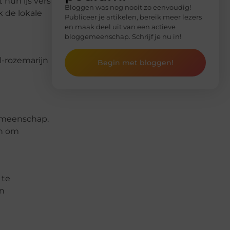
 hun ijs vers
Bloggen was nog nooit zo eenvoudig!
k de lokale
Publiceer je artikelen, bereik meer lezers
en maak deel uit van een actieve
bloggemeenschap. Schrijf je nu in!
l-rozemarijn
Begin met bloggen!
gemeenschap.
en om
 te
en