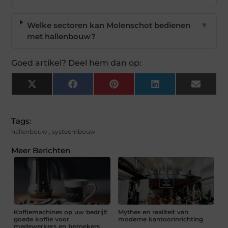
Welke sectoren kan Molenschot bedienen
▼
met hallenbouw?
Goed artikel? Deel hem dan op:
X
Facebook
Pinterest
LinkedIn
Email
(Twitter)
Tags:
hallenbouw
,
systeembouw
Meer Berichten
Koffiemachines op uw bedrijf:
Mythes en realiteit van
goede koffie voor
moderne kantoorinrichting
medewerkers en bezoekers