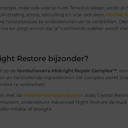
nergie, maar ook voor je huid. Terwijl je slaapt, werkt je
straling, stress, vervuiling en vrije radicalen.
Medik8
A
jke herstelproces te ondersteunen en te versterken. Deze
tine en zorgt ervoor dat je ’s ochtends wakker wordt me
ght Restore bijzonder?
d op de
revolutionaire Midnight Repair Complex™
, een
n en herstellende ingrediënten. Dit complex werkt do
rière te versterken.
ken met de
Medik8-retinolproducten
zoals
Crystal Retin
timuleert, ondersteunt Advanced Night Restore de huid 
er irritatie of droogte.