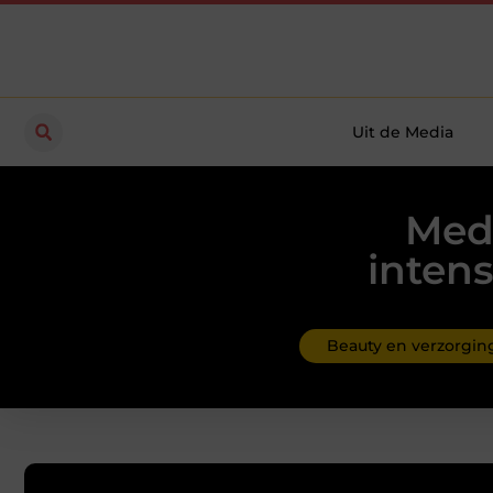
Uit de Media
Med
inten
Beauty en verzorgin