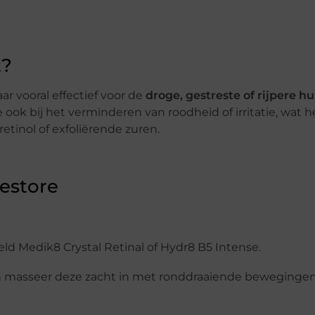
t?
aar vooral effectief voor de
droge, gestreste of rijpere hu
k bij het verminderen van roodheid of irritatie, wat h
etinol of exfoliërende zuren.
estore
eeld Medik8 Crystal Retinal of Hydr8 B5 Intense.
 masseer deze zacht in met ronddraaiende bewegingen 