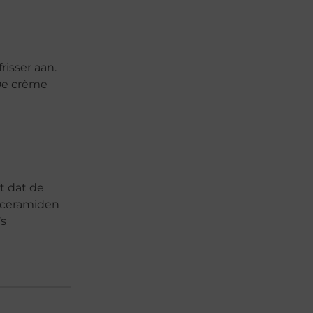
risser aan.
 De crème
t dat de
, ceramiden
’s