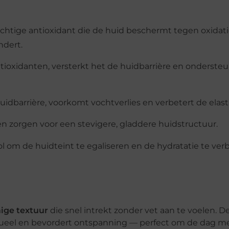
chtige antioxidant die de huid beschermt tegen oxidati
ndert.
ntioxidanten, versterkt het de huidbarrière en onderste
uidbarrière, voorkomt vochtverlies en verbetert de elasti
n zorgen voor een stevigere, gladdere huidstructuur.
 om de huidteint te egaliseren en de hydratatie te ver
mige textuur
die snel intrekt zonder vet aan te voelen. D
tueel en bevordert ontspanning — perfect om de dag me