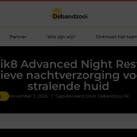
Partner
Wie zijn wij?
Ontmoet het tea
ik8 Advanced Night Rest
sieve nachtverzorging vo
stralende huid
g
November 3, 2025
Gepubliceerd Door Debandzooi.nl