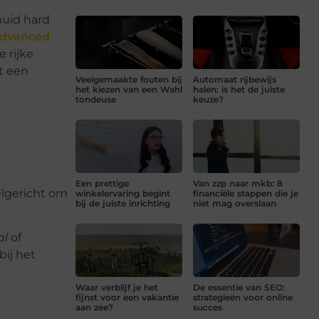
 huid hard
dvanced
 rijke
t een
Veelgemaakte fouten bij
Automaat rijbewijs
het kiezen van een Wahl
halen: is het de juiste
tondeuse
keuze?
Een prettige
Van zzp naar mkb: 8
elgericht om
winkelervaring begint
financiële stappen die je
bij de juiste inrichting
niet mag overslaan
al
of
bij het
Waar verblijf je het
De essentie van SEO:
fijnst voor een vakantie
strategieën voor online
aan zee?
succes