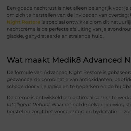
Een goede nachtrust is niet alleen belangrijk voor je e
om zich te herstellen van de invloeden van overdag: UV-
Night Restore
is speciaal ontwikkeld om dit natuurli
nachtcrème is de perfecte afsluiting van je avondrou
gladde, gehydrateerde en stralende huid.
Wat maakt Medik8 Advanced Ni
De formule van Advanced Night Restore is gebaseer
geavanceerde combinatie van antioxidanten, peptide
schade door vrije radicalen te beperken en de huidbar
De crème is ontwikkeld om optimaal samen te wer
Intelligent Retinol
. Waar retinol de celvernieuwing s
herstel en zorgt het voor comfort en hydratatie — zond