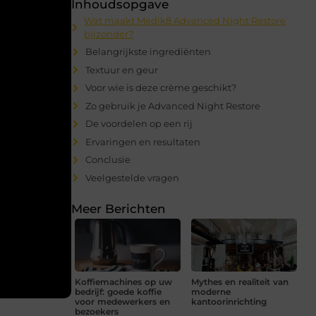
Inhoudsopgave
Wat maakt Medik8 Advanced Night Restore
bijzonder?
Belangrijkste ingrediënten
Textuur en geur
Voor wie is deze crème geschikt?
Zo gebruik je Advanced Night Restore
De voordelen op een rij
Ervaringen en resultaten
Conclusie
Veelgestelde vragen
Meer Berichten
Koffiemachines op uw
Mythes en realiteit van
bedrijf: goede koffie
moderne
voor medewerkers en
kantoorinrichting
bezoekers