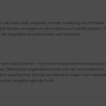
 de huid voelt soepeler, minder trekkerig en zichtbaar f
fijne lijntjes vervagen en de huidtextuur wordt gladder.
e dagelijkse stressfactoren van buitenaf.
 een nachtcrème — het is een essentieel herstelproduc
ces. Dankzij de uitgebalanceerde mix van antioxidanten
eld en beschermd. Wie de combinatie maakt met Medik8
tevige, jeugdig ogende huid.