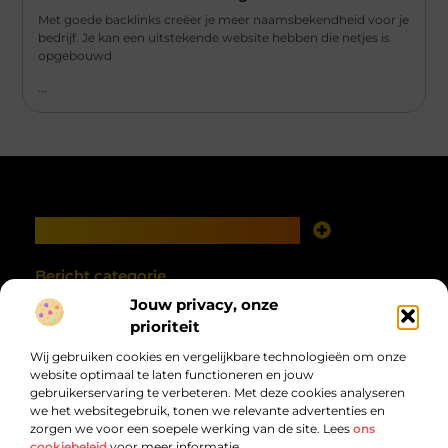
Met goede backlinks creëer je meer naamsbekendheid voor je
bedrijf. Je kan een uitstekende website hebben die netjes is
opgebouwd
...
Main Links
Goede links inkopen: investeren in zichtbaarheid met verstand
Geld verdienen met je website: van online aanwezigheid naar echte opbrengst
Bericht categorie
Jouw privacy, onze
prioriteit
Wij gebruiken cookies en vergelijkbare technologieën om onze
website optimaal te laten functioneren en jouw
gebruikerservaring te verbeteren. Met deze cookies analyseren
we het websitegebruik, tonen we relevante advertenties en
zorgen we voor een soepele werking van de site. Lees
ons
cookiebeleid
voor meer informatie.
Van alles wat, voor jou verzameld.