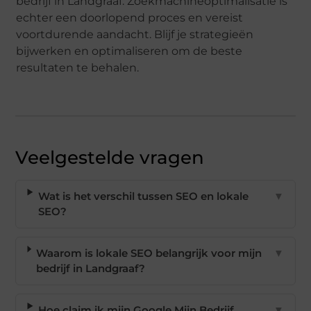
bedrijf in Landgraaf. Zoekmachineoptimalisatie is
echter een doorlopend proces en vereist
voortdurende aandacht. Blijf je strategieën
bijwerken en optimaliseren om de beste
resultaten te behalen.
Veelgestelde vragen
Wat is het verschil tussen SEO en lokale
▼
SEO?
Waarom is lokale SEO belangrijk voor mijn
▼
bedrijf in Landgraaf?
Hoe claim ik mijn Google Mijn Bedrijf
▼