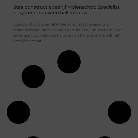
Staalconstructiebedrijf Molenschot: Specialist
in systeembouw en hallenbouw
Staalconstructiebedrijf Molenschot staat al jarenlang
bekend als een betrouwbare partner in de bouwsector. Met
expertise in zowel systeembouw als hallenbouw biedt het
bedrijf op maat