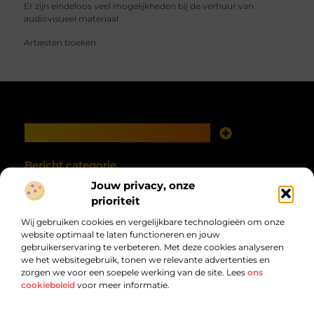
Er zijn eindeloos veel mogelijkheden bij de verhuur van
audiovisueel materiaal
Artiesten boeken
Main Links
Goede links inkopen: investeren in zichtbaarheid met verstand
Geld verdienen met je website: van online aanwezigheid naar echte opbrengst
Bericht categorie
Jouw privacy, onze
prioriteit
Wij gebruiken cookies en vergelijkbare technologieën om onze
website optimaal te laten functioneren en jouw
gebruikerservaring te verbeteren. Met deze cookies analyseren
we het websitegebruik, tonen we relevante advertenties en
zorgen we voor een soepele werking van de site. Lees
ons
cookiebeleid
voor meer informatie.
Van alles wat, voor jou verzameld.
Van inspirerende verhalen tot praktische tips, ontdek de veelzijdigheid
van het dagelijks leven op debandzooi.nl.