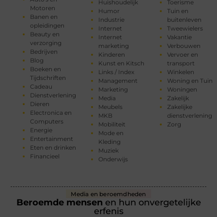
Huishoudelijk
Toerisme
Motoren
Humor
Tuin en
Banen en
Industrie
buitenleven
opleidingen
Internet
Tweewielers
Beauty en
Internet
Vakantie
verzorging
marketing
Verbouwen
Bedrijven
Kinderen
Vervoer en
Blog
Kunst en Kitsch
transport
Boeken en
Links / Index
Winkelen
Tijdschriften
Management
Woning en Tuin
Cadeau
Marketing
Woningen
Dienstverlening
Media
Zakelijk
Dieren
Meubels
Zakelijke
Electronica en
MKB
dienstverlening
Computers
Mobiliteit
Zorg
Energie
Mode en
Entertainment
Kleding
Eten en drinken
Muziek
Financieel
Onderwijs
Media en beroemdheden
Beroemde mensen
en hun onvergetelijke
erfenis