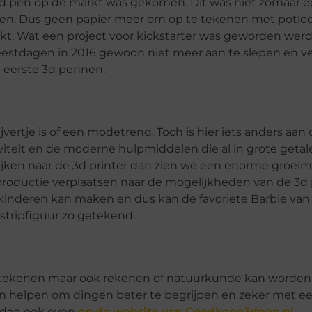
3d pen op de markt was gekomen. Dit was niet zomaar 
en. Dus geen papier meer om op te tekenen met potlod
t. Wat een project voor kickstarter was geworden wer
eestdagen in 2016 gewoon niet meer aan te slepen en v
e eerste 3d pennen.
ijvertje is of een modetrend. Toch is hier iets anders aan
viteit en de moderne hulpmiddelen die al in grote geta
ijken naar de 3d printer dan zien we een enorme groeim
productie verplaatsen naar de mogelijkheden van de 3d 
kinderen kan maken en dus kan de favoriete Barbie van
 stripfiguur zo getekend.
als tekenen maar ook rekenen of natuurkunde kan worden
en helpen om dingen beter te begrijpen en zeker met ee
k dan ook even
op de website van Goedkope3dpen.nl
.