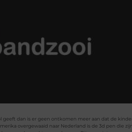
 geeft dan is er geen ontkomen meer aan dat de kinde
Amerika overgewaaid naar Nederland is de 3d pen die zi