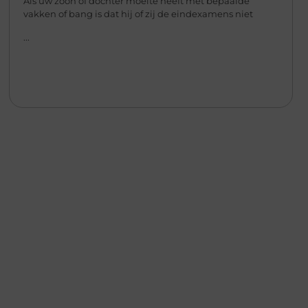
Als uw zoon of dochter moeite heeft met bepaalde
vakken of bang is dat hij of zij de eindexamens niet
...