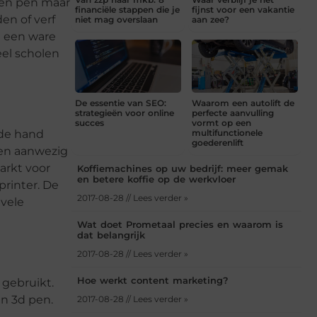
een pen maar
financiële stappen die je
fijnst voor een vakantie
en of verf
niet mag overslaan
aan zee?
d een ware
eel scholen
De essentie van SEO:
Waarom een autolift de
strategieën voor online
perfecte aanvulling
succes
vormt op een
 de hand
multifunctionele
goederenlift
len aanwezig
arkt voor
Koffiemachines op uw bedrijf: meer gemak
en betere koffie op de werkvloer
printer. De
2017-08-28 // Lees verder »
 vele
Wat doet Prometaal precies en waarom is
dat belangrijk
2017-08-28 // Lees verder »
Hoe werkt content marketing?
 gebruikt.
n 3d pen.
2017-08-28 // Lees verder »