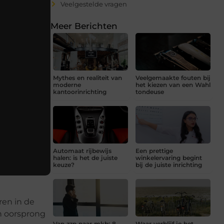
Veelgestelde vragen
Meer Berichten
Mythes en realiteit van
Veelgemaakte fouten bij
moderne
het kiezen van een Wahl
kantoorinrichting
tondeuse
Automaat rijbewijs
Een prettige
halen: is het de juiste
winkelervaring begint
keuze?
bij de juiste inrichting
ren in de
jn oorsprong
Van zzp naar mkb: 8
Waar verblijf je het