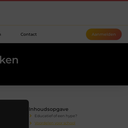
m
Contact
Aanmelden
iken
Inhoudsopgave
Educatief of een hype?
Voordelen voor school