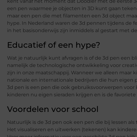
kent vanaf het moment dat Doodler met de eerste 
een pen waarmee je objecten in 3D kunt gaan teken
maar een pen die met filamenten een 3d object maak
hype. In Nederland waren de 3d pennen tijdens de f
in het basisonderwijs zijn inmiddels al gestart met d
Educatief of een hype?
Wat je natuurlijk kunt afvragen is of de 3d pen een bl
namelijk de technologische ontwikkeling voor creati
zijn in onze maatschappij. Wanneer we alleen maar k
nationale en internationale bedrijven die hun eigen 
3d pen is een pen die ook gebruiksvoorwerpen voor 
kinderen nu eigen sieraden krijgen en is de favoriete
Voordelen voor school
Natuurlijk is de 3d pen ook een pen die bij lessen 
Het visualiseren en uitwerken (tekenen) kan kinder
Voor meer informatie voor een geschikte 3d pen kij