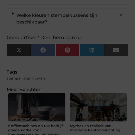
Welke kleuren stempelkussens zijn
▼
beschikbaar?
Goed artikel? Deel hem dan op:
X
Facebook
Pinterest
LinkedIn
Email
(Twitter)
Tags:
stempel laten maken
Meer Berichten
Koffiemachines op uw bedrijf:
Mythes en realiteit van
goede koffie voor
moderne kantoorinrichting
medewerkers en bezoekers