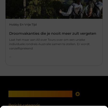
Hobby En Vrije Tijd
Droomvakanties die je nooit meer zult vergeten
Laat het maar aan All over Tours over om een unieke
individuele rondreis Australie samen te stellen. Er wordt
vanzelfsprekend
...
Main Links
Goede links inkopen: investeren in zichtbaarheid met verstand
Geld verdienen met je website: van online aanwezigheid naar echte opbrengst
Bericht categorie