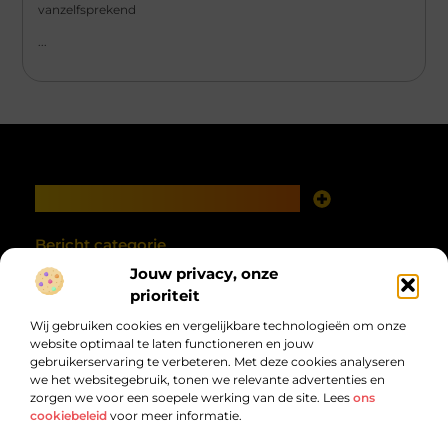
vanzelfsprekend
...
Main Links
Goede links inkopen: investeren in zichtbaarheid met verstand
Geld verdienen met je website: van online aanwezigheid naar echte opbrengst
Bericht categorie
Jouw privacy, onze
prioriteit
Wij gebruiken cookies en vergelijkbare technologieën om onze
website optimaal te laten functioneren en jouw
gebruikerservaring te verbeteren. Met deze cookies analyseren
we het websitegebruik, tonen we relevante advertenties en
zorgen we voor een soepele werking van de site. Lees
ons
Van alles wat, voor jou verzameld.
cookiebeleid
voor meer informatie.
Van inspirerende verhalen tot praktische tips, ontdek de veelzijdigheid