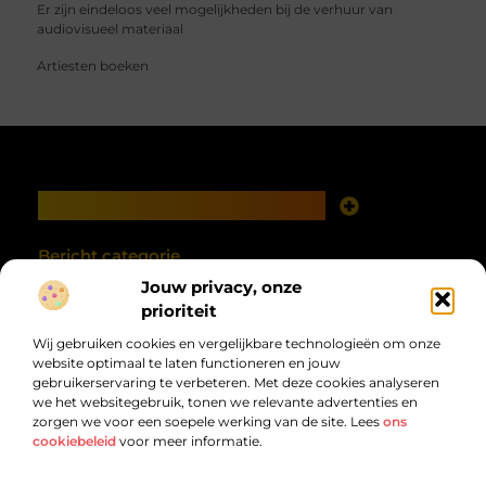
Er zijn eindeloos veel mogelijkheden bij de verhuur van
audiovisueel materiaal
Artiesten boeken
Main Links
Goede links inkopen: investeren in zichtbaarheid met verstand
Geld verdienen met je website: van online aanwezigheid naar echte opbrengst
Bericht categorie
Jouw privacy, onze
prioriteit
Wij gebruiken cookies en vergelijkbare technologieën om onze
website optimaal te laten functioneren en jouw
gebruikerservaring te verbeteren. Met deze cookies analyseren
we het websitegebruik, tonen we relevante advertenties en
zorgen we voor een soepele werking van de site. Lees
ons
cookiebeleid
voor meer informatie.
Van alles wat, voor jou verzameld.
Van inspirerende verhalen tot praktische tips, ontdek de veelzijdigheid
van het dagelijks leven op debandzooi.nl.