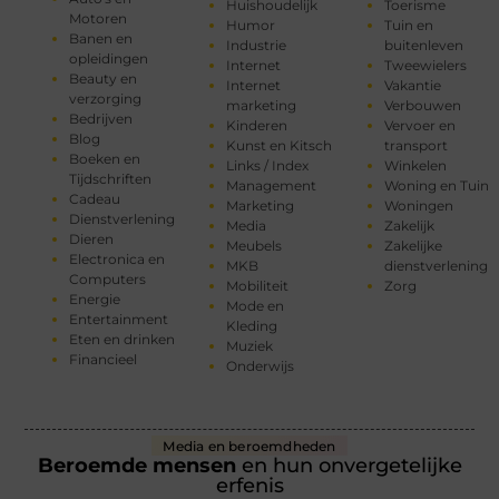
Huishoudelijk
Toerisme
Motoren
Humor
Tuin en
Banen en
Industrie
buitenleven
opleidingen
Internet
Tweewielers
Beauty en
Internet
Vakantie
verzorging
marketing
Verbouwen
Bedrijven
Kinderen
Vervoer en
Blog
Kunst en Kitsch
transport
Boeken en
Links / Index
Winkelen
Tijdschriften
Management
Woning en Tuin
Cadeau
Marketing
Woningen
Dienstverlening
Media
Zakelijk
Dieren
Meubels
Zakelijke
Electronica en
MKB
dienstverlening
Computers
Mobiliteit
Zorg
Energie
Mode en
Entertainment
Kleding
Eten en drinken
Muziek
Financieel
Onderwijs
Media en beroemdheden
Beroemde mensen
en hun onvergetelijke
erfenis