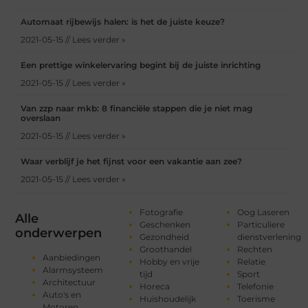
Automaat rijbewijs halen: is het de juiste keuze?
2021-05-15 // Lees verder »
Een prettige winkelervaring begint bij de juiste inrichting
2021-05-15 // Lees verder »
Van zzp naar mkb: 8 financiële stappen die je niet mag
overslaan
2021-05-15 // Lees verder »
Waar verblijf je het fijnst voor een vakantie aan zee?
2021-05-15 // Lees verder »
Fotografie
Oog Laseren
Alle
Geschenken
Particuliere
onderwerpen
Gezondheid
dienstverlening
Groothandel
Rechten
Aanbiedingen
Hobby en vrije
Relatie
Alarmsysteem
tijd
Sport
Architectuur
Horeca
Telefonie
Auto's en
Huishoudelijk
Toerisme
Motoren