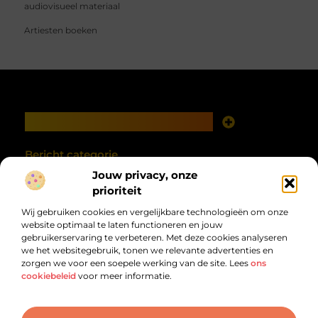
audiovisueel materiaal
Artiesten boeken
Main Links
Goede links inkopen: investeren in zichtbaarheid met verstand
Geld verdienen met je website: van online aanwezigheid naar echte opbrengst
Bericht categorie
Jouw privacy, onze
prioriteit
Wij gebruiken cookies en vergelijkbare technologieën om onze
website optimaal te laten functioneren en jouw
gebruikerservaring te verbeteren. Met deze cookies analyseren
we het websitegebruik, tonen we relevante advertenties en
zorgen we voor een soepele werking van de site. Lees
ons
cookiebeleid
voor meer informatie.
Van alles wat, voor jou verzameld.
Van inspirerende verhalen tot praktische tips, ontdek de veelzijdigheid
van het dagelijks leven op debandzooi.nl.