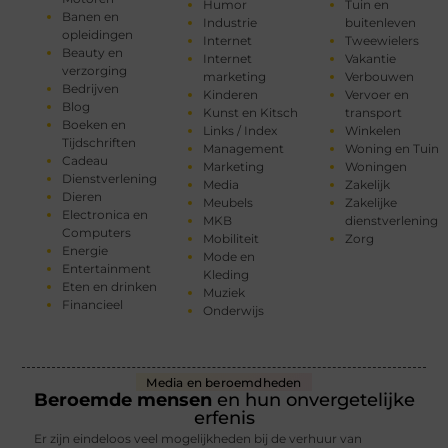
Humor
Tuin en
Banen en
Industrie
buitenleven
opleidingen
Internet
Tweewielers
Beauty en
Internet
Vakantie
verzorging
marketing
Verbouwen
Bedrijven
Kinderen
Vervoer en
Blog
Kunst en Kitsch
transport
Boeken en
Links / Index
Winkelen
Tijdschriften
Management
Woning en Tuin
Cadeau
Marketing
Woningen
Dienstverlening
Media
Zakelijk
Dieren
Meubels
Zakelijke
Electronica en
MKB
dienstverlening
Computers
Mobiliteit
Zorg
Energie
Mode en
Entertainment
Kleding
Eten en drinken
Muziek
Financieel
Onderwijs
Media en beroemdheden
Beroemde mensen
en hun onvergetelijke
erfenis
Er zijn eindeloos veel mogelijkheden bij de verhuur van