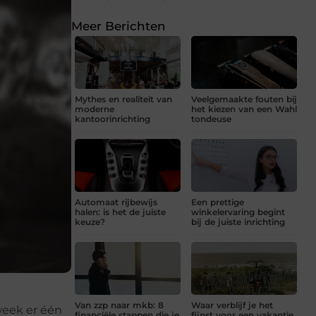
Meer Berichten
Mythes en realiteit van
Veelgemaakte fouten bij
moderne
het kiezen van een Wahl
kantoorinrichting
tondeuse
Automaat rijbewijs
Een prettige
halen: is het de juiste
winkelervaring begint
keuze?
bij de juiste inrichting
Van zzp naar mkb: 8
Waar verblijf je het
week er één
financiële stappen die je
fijnst voor een vakantie