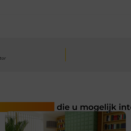
tor
rde artikelen
die u mogelijk in