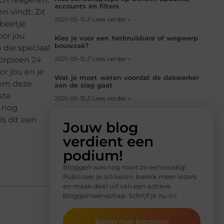
accounts en filters
 vindt. Zit
2021-05-15 // Lees verder »
 beetje
oor jou
Kies je voor een herbruikbare of wegwerp
bouwzak?
 die speciaal
horpioen 24
2021-05-15 // Lees verder »
or jou en je
Wat je moet weten voordat de dakwerker
 om deze
aan de slag gaat
ste
2021-05-15 // Lees verder »
k nog
is dit een
Jouw blog
verdient een
podium!
Bloggen was nog nooit zo eenvoudig!
Publiceer je artikelen, bereik meer lezers
en maak deel uit van een actieve
bloggemeenschap. Schrijf je nu in!
Begin met bloggen!