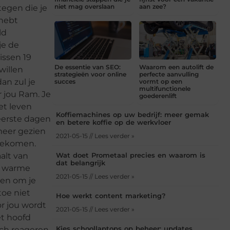
niet mag overslaan
aan zee?
egen die je
 hebt
ld
je de
issen 19
De essentie van SEO:
Waarom een autolift de
willen
strategieën voor online
perfecte aanvulling
an zul je
succes
vormt op een
multifunctionele
 jou Ram. Je
goederenlift
et leven
Koffiemachines op uw bedrijf: meer gemak
 eerste dagen
en betere koffie op de werkvloer
 meer gezien
2021-05-15 // Lees verder »
t gekomen.
aalt van
Wat doet Prometaal precies en waarom is
dat belangrijk
e warme
2021-05-15 // Lees verder »
sen om je
toe niet
Hoe werkt content marketing?
or jou wordt
2021-05-15 // Lees verder »
et hoofd
Kies schoollaptops op beheer: updates,
sch reageren.