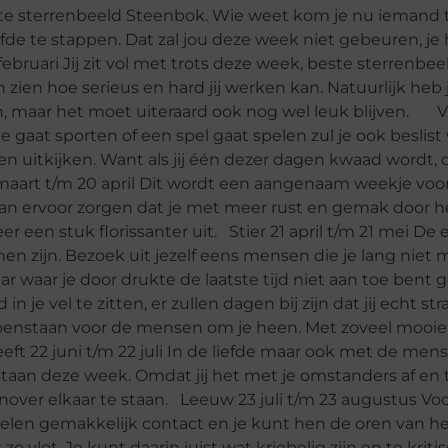
e sterrenbeeld Steenbok. Wie weet kom je nu iemand t
urfde te stappen. Dat zal jou deze week niet gebeuren, je
bruari Jij zit vol met trots deze week, beste sterrenbee
 zien hoe serieus en hard jij werken kan. Natuurlijk heb 
n, maar het moet uiteraard ook nog wel leuk blijven. V
je gaat sporten of een spel gaat spelen zul je ook beslist 
 uitkijken. Want als jij één dezer dagen kwaad wordt, d
rt t/m 20 april Dit wordt een aangenaam weekje voor
t kan ervoor zorgen dat je met meer rust en gemak door h
er een stuk florissanter uit. Stier 21 april t/m 21 mei De
en zijn. Bezoek uit jezelf eens mensen die je lang niet
aar waar je door drukte de laatste tijd niet aan toe ben
je vel te zitten, er zullen dagen bij zijn dat jij echt str
 openstaan voor de mensen om je heen. Met zoveel mooi
reeft 22 juni t/m 22 juli In de liefde maar ook met de men
aan deze week. Omdat jij het met je omstanders af en 
over elkaar te staan. Leeuw 23 juli t/m 23 augustus Vo
elen gemakkelijk contact en je kunt hen de oren van h
o vlot. Je kunt daarin juist wat kriebelig zijn en te kriti