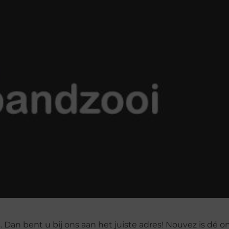
Dan bent u bij ons aan het juiste adres! Nouvez is dé on