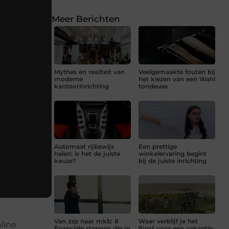
Meer Berichten
Mythes en realiteit van
Veelgemaakte fouten bij
moderne
het kiezen van een Wahl
kantoorinrichting
tondeuse
Automaat rijbewijs
Een prettige
halen: is het de juiste
winkelervaring begint
keuze?
bij de juiste inrichting
Van zzp naar mkb: 8
Waar verblijf je het
line
financiële stappen die je
fijnst voor een vakantie