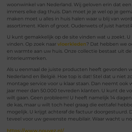
woonwinkel van Nederland. Wij geloven erin dat een hu
immers elke dag thuis. Dan moet je je wel op je gem
maken moet u alles in huis halen waar u blij van word
assortiment. Klein of groot. Ouderwets of juist hart
U kunt gemakkelijk op de site vinden wat u zoekt. U k
vinden. Op zoek naar
vloerkleden
? Dat hebben we oo
en warmte aan uw huis. Onze collectie bestaat uit de
interieurmerken.
Als u eenmaal de juiste producten heeft gevonden voo
Nederland en België. Hoe top is dat! Stel dat u nie
montage service voor u klaar staan. Dan neemt ook
jaar meer dan 50.000 tevreden klanten. U kunt de volg
wilt gaan. Geen probleem! U heeft namelijk 14 dage
de kas, maar u wilt toch heel graag die eettafel hebb
mogelijk. U krijgt achteraf de factuur doorgestuurd. 
teveel voor uw gewenste meubilair. Waar wacht u n
https://www.nouvez.nl/