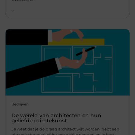
...
Bedrijven
De wereld van architecten en hun
geliefde ruimtekunst
Je weet dat je dolgraag architect wilt worden, hebt een
gigantische voorliefde voor gekke panden en je hart