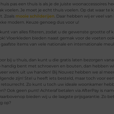
is pas een thuis is als je de juiste woonaccessoires hee
ak voelen. Je moet je echt thuis voelen. Op dat waar te
t. Zoals
mooie schilderijen
. Daar hebben wij er veel van 
stikke modern. Keuze genoeg dus voor u!
unt van alles filteren, zodat u de gewenste grootte of 
k! Vloerkleden bieden naast gemak voor de voeten ook 
 gaafste items van vele nationale en internationale meu
r bij u thuis, dan kunt u die gratis laten bezorgen vana
t zo handig bent met schroeven en bouten, dan hebben wi
 weer werk uit uw handen! Bij Nouvez hebben we al mee
ende zijn! Stel u heeft iets besteld, maar toch voor een
n retourrecht. Zo kunt u toch uw ideale woonkamer hebb
en? Ook geen punt! Achteraf betalen via AfterPay is name
Daarbovenop bieden wij u de laagste prijsgarantie. Zo bet
og op?