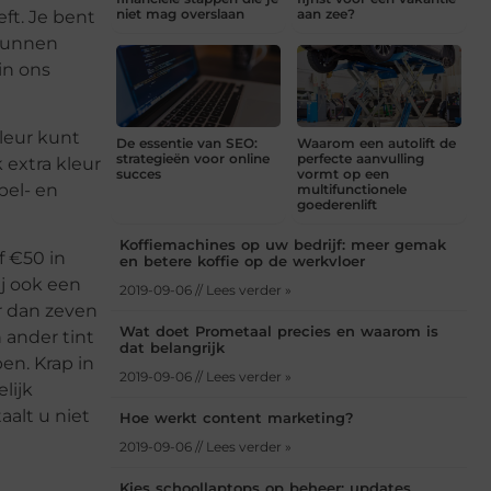
niet mag overslaan
aan zee?
ft. Je bent
 kunnen
in ons
kleur kunt
De essentie van SEO:
Waarom een autolift de
strategieën voor online
perfecte aanvulling
extra kleur
succes
vormt op een
bel- en
multifunctionele
goederenlift
Koffiemachines op uw bedrijf: meer gemak
f €50 in
en betere koffie op de werkvloer
j ook een
2019-09-06 // Lees verder »
r dan zeven
Wat doet Prometaal precies en waarom is
 ander tint
dat belangrijk
en. Krap in
2019-09-06 // Lees verder »
lijk
aalt u niet
Hoe werkt content marketing?
2019-09-06 // Lees verder »
Kies schoollaptops op beheer: updates,