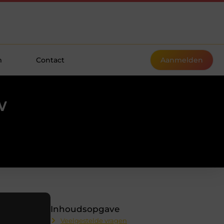
m
Contact
Aanmelden
w
Inhoudsopgave
Veelgestelde vragen