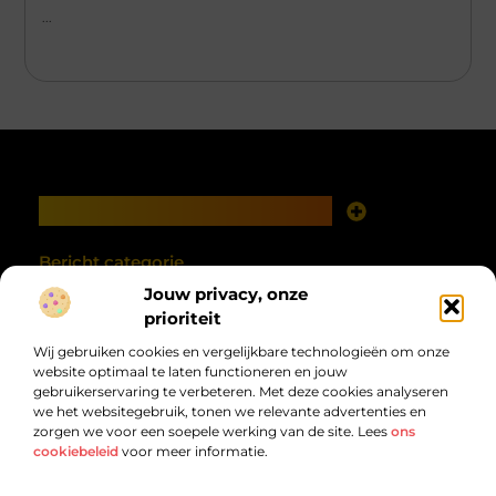
...
Main Links
Goede links inkopen: investeren in zichtbaarheid met verstand
Geld verdienen met je website: van online aanwezigheid naar echte opbrengst
Bericht categorie
Jouw privacy, onze
prioriteit
Wij gebruiken cookies en vergelijkbare technologieën om onze
website optimaal te laten functioneren en jouw
gebruikerservaring te verbeteren. Met deze cookies analyseren
we het websitegebruik, tonen we relevante advertenties en
zorgen we voor een soepele werking van de site. Lees
ons
cookiebeleid
voor meer informatie.
Van alles wat, voor jou verzameld.
Van inspirerende verhalen tot praktische tips, ontdek de veelzijdigheid
van het dagelijks leven op debandzooi.nl.