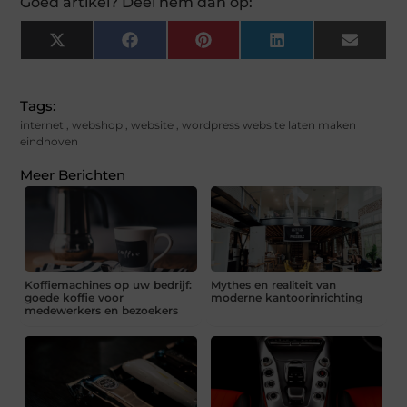
Goed artikel? Deel hem dan op:
X
Facebook
Pinterest
LinkedIn
Email
(Twitter)
Tags:
internet
,
webshop
,
website
,
wordpress website laten maken
eindhoven
Meer Berichten
Koffiemachines op uw bedrijf:
Mythes en realiteit van
goede koffie voor
moderne kantoorinrichting
medewerkers en bezoekers