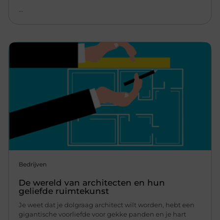
...
Bedrijven
De wereld van architecten en hun
geliefde ruimtekunst
Je weet dat je dolgraag architect wilt worden, hebt een
gigantische voorliefde voor gekke panden en je hart