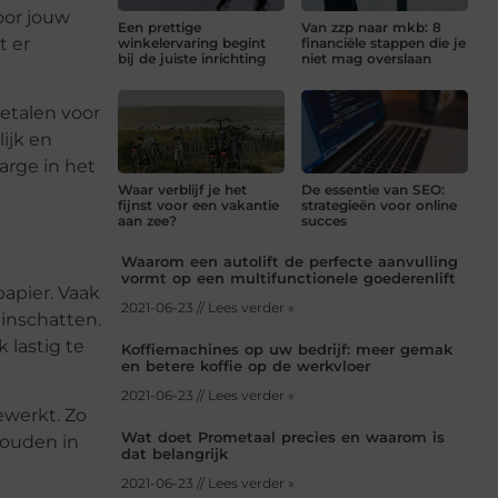
oor jouw
Een prettige
Van zzp naar mkb: 8
t er
winkelervaring begint
financiële stappen die je
bij de juiste inrichting
niet mag overslaan
betalen voor
ijk en
arge in het
Waar verblijf je het
De essentie van SEO:
fijnst voor een vakantie
strategieën voor online
aan zee?
succes
Waarom een autolift de perfecte aanvulling
vormt op een multifunctionele goederenlift
apier. Vaak
2021-06-23 // Lees verder »
inschatten.
 lastig te
Koffiemachines op uw bedrijf: meer gemak
en betere koffie op de werkvloer
2021-06-23 // Lees verder »
ewerkt. Zo
Wat doet Prometaal precies en waarom is
houden in
dat belangrijk
2021-06-23 // Lees verder »