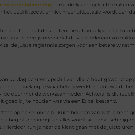
uren verantwoording
zo makkelijk mogelijk te maken v
 het bedrijf, zodat er niet meer uitbetaald wordt dan da
r het contact met de klanten die uiteindelijk de factuur 
inistratie zorg je ervoor dat dit voor iedereen zo makkel
k zal de juiste registratie zorgen voor een betere winstm
van de dag de uren opschrijven die je hebt gewerkt op p
ies meer hoelang je waar heb gewerkt en dus wordt het 
ilde door met de werkzaamheden. Achteraf is dit redelijk
t goed bij te houden was via een Excel bestand.
ect tot op de seconde bij kunt houden van wat je hebt g
r je begint en eindigt en alles wordt automatisch bijge
e. Hierdoor kun je naar de klant gaan met de juiste uren