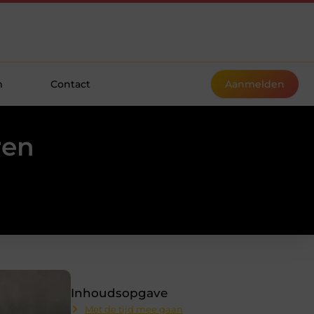
m
Contact
Aanmelden
ren
Inhoudsopgave
Met de tijd mee gaan