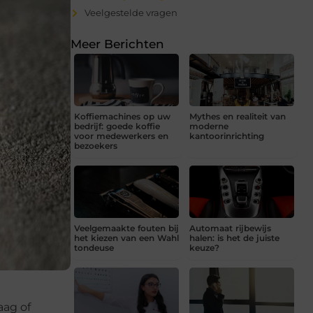
Veelgestelde vragen
Meer Berichten
Koffiemachines op uw
Mythes en realiteit van
bedrijf: goede koffie
moderne
voor medewerkers en
kantoorinrichting
bezoekers
Veelgemaakte fouten bij
Automaat rijbewijs
het kiezen van een Wahl
halen: is het de juiste
tondeuse
keuze?
aag of