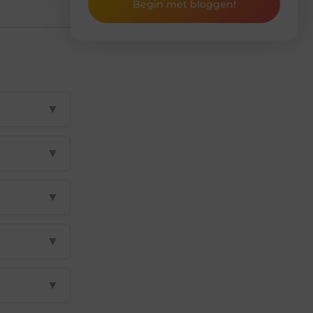
Begin met bloggen!
▼
▼
▼
▼
▼