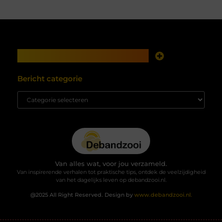
Main Links
Goede links inkopen: investeren in zichtbaarheid met verstand
Geld verdienen met je website: van online aanwezigheid naar echte opbrengst
Bericht categorie
Van alles wat, voor jou verzameld.
Van inspirerende verhalen tot praktische tips, ontdek de veelzijdigheid
van het dagelijks leven op debandzooi.nl.
@2025 All Right Reserved. Design by
www.debandzooi.nl.