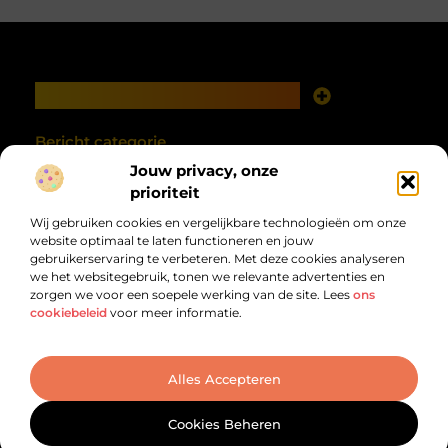
Main Links
Goede links inkopen: investeren in zichtbaarheid met verstand
Geld verdienen met je website: van online aanwezigheid naar echte opbrengst
Bericht categorie
Jouw privacy, onze
prioriteit
Wij gebruiken cookies en vergelijkbare technologieën om onze
website optimaal te laten functioneren en jouw
gebruikerservaring te verbeteren. Met deze cookies analyseren
we het websitegebruik, tonen we relevante advertenties en
zorgen we voor een soepele werking van de site. Lees
ons
cookiebeleid
voor meer informatie.
Van alles wat, voor jou verzameld.
Van inspirerende verhalen tot praktische tips, ontdek de veelzijdigheid
van het dagelijks leven op debandzooi.nl.
@2025 All Right Reserved. Design by
www.debandzooi.nl.
Alles Accepteren
Cookies Beheren