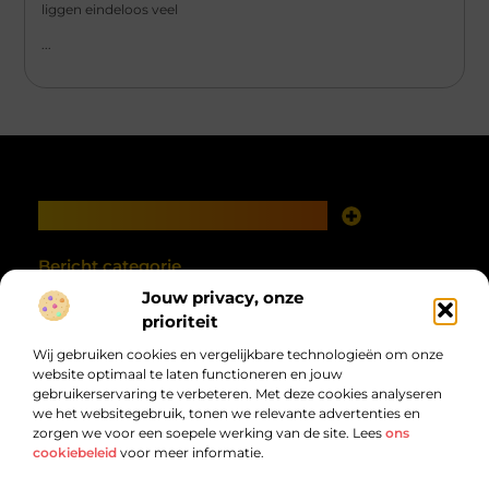
liggen eindeloos veel
...
Main Links
Goede links inkopen: investeren in zichtbaarheid met verstand
Geld verdienen met je website: van online aanwezigheid naar echte opbrengst
Bericht categorie
Jouw privacy, onze
prioriteit
Wij gebruiken cookies en vergelijkbare technologieën om onze
website optimaal te laten functioneren en jouw
gebruikerservaring te verbeteren. Met deze cookies analyseren
we het websitegebruik, tonen we relevante advertenties en
zorgen we voor een soepele werking van de site. Lees
ons
cookiebeleid
voor meer informatie.
Van alles wat, voor jou verzameld.
Van inspirerende verhalen tot praktische tips, ontdek de veelzijdigheid
van het dagelijks leven op debandzooi.nl.