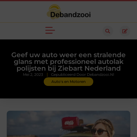
Geef uw auto weer een stralende
glans met professioneel autolak
polijsten bij Ziebart Nederland
Mei 2, 2023
Gepubliceerd Door Debandzooi.nl
Auto's en Motoren