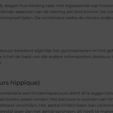
d), dragen hun kleding vaak met bijpassende cap hoeze
schillende aspecten van de training aan bod komen. De c
rreinproef rijden. De combinatie welke de minste straf
Dressuur betekent eigenlijk het gymnastiseren en het 
s het de basis van alle andere ruitersporten, dressuur i
.
urs hippique)
e combinatie een hindernisparcours dient af te leggen b
als buiten plaats vinden. Het parcours is voorzien van h
stand verschillen. Het aantal hindernissen kan variëren
meestal lager dan het aantal sprongen, dit heeft te make