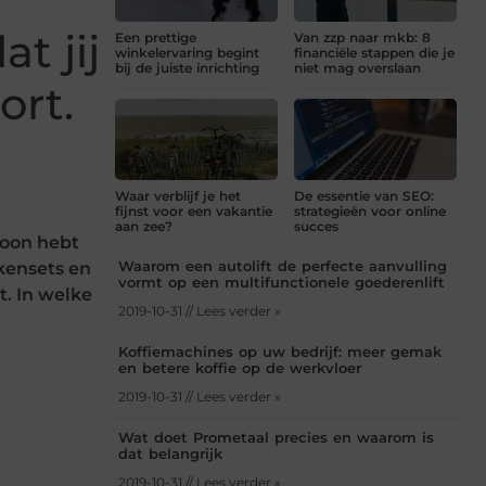
t jij
Een prettige
Van zzp naar mkb: 8
winkelervaring begint
financiële stappen die je
bij de juiste inrichting
niet mag overslaan
ort.
Waar verblijf je het
De essentie van SEO:
fijnst voor een vakantie
strategieën voor online
aan zee?
succes
troon hebt
Waarom een autolift de perfecte aanvulling
ekensets en
vormt op een multifunctionele goederenlift
t. In welke
2019-10-31 // Lees verder »
Koffiemachines op uw bedrijf: meer gemak
en betere koffie op de werkvloer
2019-10-31 // Lees verder »
Wat doet Prometaal precies en waarom is
dat belangrijk
2019-10-31 // Lees verder »