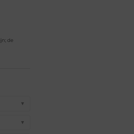
jn; de
▼
▼