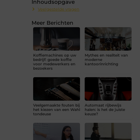
Inhoudsopgave
Veelgestelde vragen
Meer Berichten
Koffiemachines op uw
Mythes en realiteit van
bedrijf: goede koffie
moderne
voor medewerkers en
kantoorinrichting
bezoekers
Veelgemaakte fouten bij
Automaat rijbewijs
het kiezen van een Wahl
halen: is het de juiste
tondeuse
keuze?