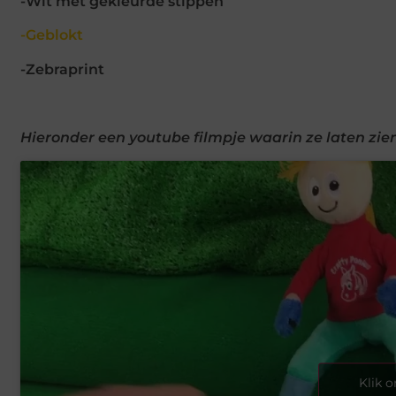
-Wit met gekleurde stippen
-Geblokt
-Zebraprint
Hieronder een youtube filmpje waarin ze laten zien 
Klik 