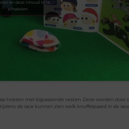
eren en deze inhoud in te
schakelen
 cap hoezen met bijpassende vesten. Deze worden door 
 tijdens de race kunnen zien welk knuffelpaard in de rac