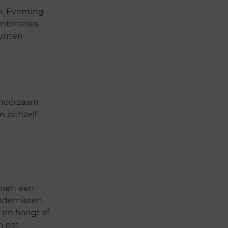
n. Eventing
ombinaties
punten
gehoorzaam
n zichzelf
innen een
indernissen
 en hangt af
n dat