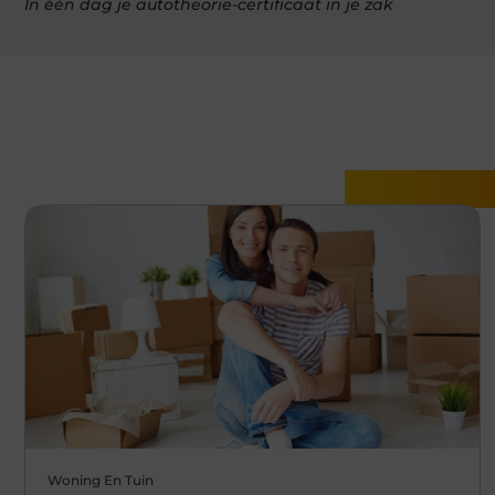
In één dag je autotheorie-certificaat in je zak
Gerelatee
Woning En Tuin