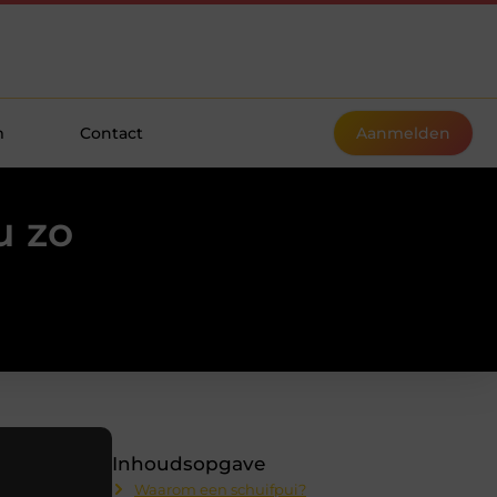
m
Contact
Aanmelden
u zo
Inhoudsopgave
Waarom een schuifpui?