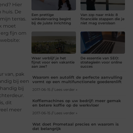
end? Hier
 huis. De
Een prettige
Van zzp naar mkb: 8
mijn terras.
winkelervaring begint
financiële stappen die je
bij de juiste inrichting
niet mag overslaan
Ik moet
 erg fijn om
 website:
Waar verblijf je het
De essentie van SEO:
fijnst voor een vakantie
strategieën voor online
aan zee?
succes
ur van, pak
Waarom een autolift de perfecte aanvulling
ndig bij een
vormt op een multifunctionele goederenlift
handig bij
2017-06-15 // Lees verder »
chterdeur.
Koffiemachines op uw bedrijf: meer gemak
s, dit
en betere koffie op de werkvloer
 veel meer
2017-06-15 // Lees verder »
Wat doet Prometaal precies en waarom is
dat belangrijk