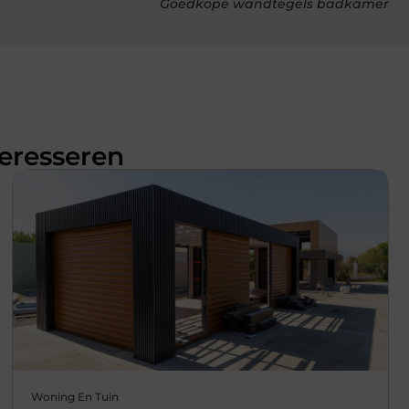
Goedkope wandtegels badkamer
teresseren
Woning En Tuin