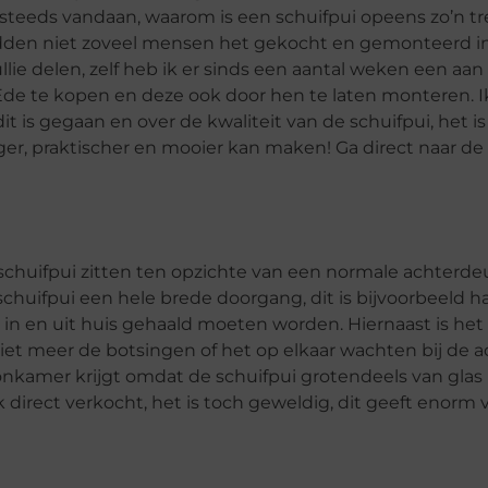
 steeds vandaan, waarom is een schuifpui opeens zo’n tr
hadden niet zoveel mensen het gekocht en gemonteerd in
llie delen, zelf heb ik er sinds een aantal weken een aan 
 Ede te kopen en deze ook door hen te laten monteren. 
 is gegaan en over de kwaliteit van de schuifpui, het is
iger, praktischer en mooier kan maken! Ga direct naar de
n schuifpui zitten ten opzichte van een normale achterde
huifpui een hele brede doorgang, dit is bijvoorbeeld ha
 in en uit huis gehaald moeten worden. Hiernaast is het 
niet meer de botsingen of het op elkaar wachten bij de a
onkamer krijgt omdat de schuifpui grotendeels van glas i
 direct verkocht, het is toch geweldig, dit geeft enorm