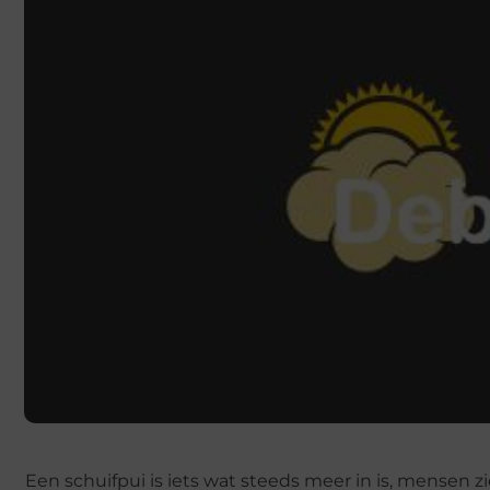
Een schuifpui is iets wat steeds meer in is, mensen z