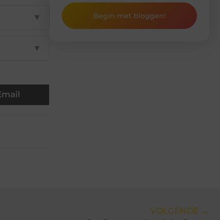
Begin met bloggen!
▼
▼
Email
VOLGENDE →