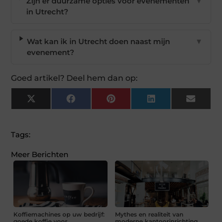
Zijn er duurzame opties voor evenementen
▼
in Utrecht?
Wat kan ik in Utrecht doen naast mijn
▼
evenement?
Goed artikel? Deel hem dan op:
X
Facebook
Pinterest
LinkedIn
Email
(Twitter)
Tags:
Meer Berichten
Koffiemachines op uw bedrijf:
Mythes en realiteit van
goede koffie voor
moderne kantoorinrichting