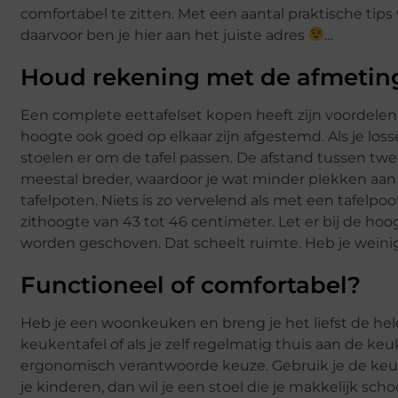
comfortabel te zitten. Met een aantal praktische tip
daarvoor ben je hier aan het juiste adres
…
Houd rekening met de afmeting 
Een complete eettafelset kopen heeft zijn voordelen.
hoogte ook goed op elkaar zijn afgestemd. Als je los
stoelen er om de tafel passen. De afstand tussen twe
meestal breder, waardoor je wat minder plekken aan d
tafelpoten. Niets is zo vervelend als met een tafelp
zithoogte van 43 tot 46 centimeter. Let er bij de h
worden geschoven. Dat scheelt ruimte. Heb je weini
Functioneel of comfortabel?
Heb je een woonkeuken en breng je het liefst de he
keukentafel of als je zelf regelmatig thuis aan de k
ergonomisch verantwoorde keuze. Gebruik je de keuken
je kinderen, dan wil je een stoel die je makkelijk s