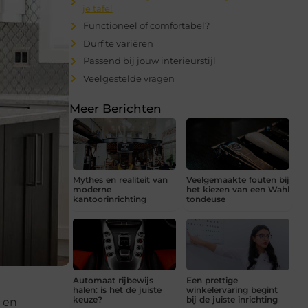
je tafel
Functioneel of comfortabel?
Durf te variëren
Passend bij jouw interieurstijl
Veelgestelde vragen
Meer Berichten
Mythes en realiteit van
Veelgemaakte fouten bij
moderne
het kiezen van een Wahl
kantoorinrichting
tondeuse
Automaat rijbewijs
Een prettige
halen: is het de juiste
winkelervaring begint
keuze?
bij de juiste inrichting
n en