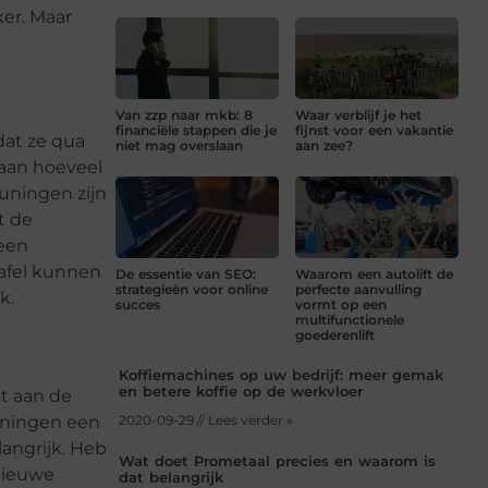
er. Maar
Van zzp naar mkb: 8
Waar verblijf je het
financiële stappen die je
fijnst voor een vakantie
dat ze qua
niet mag overslaan
aan zee?
gaan hoeveel
euningen zijn
t de
 een
tafel kunnen
De essentie van SEO:
Waarom een autolift de
strategieën voor online
perfecte aanvulling
k.
succes
vormt op een
multifunctionele
goederenlift
Koffiemachines op uw bedrijf: meer gemak
en betere koffie op de werkvloer
t aan de
euningen een
2020-09-29 // Lees verder »
langrijk. Heb
Wat doet Prometaal precies en waarom is
 nieuwe
dat belangrijk