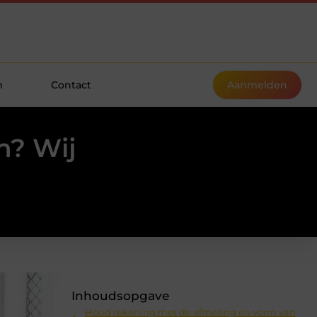
m
Contact
Aanmelden
n? Wij
Inhoudsopgave
Houd rekening met de afmeting en vorm van