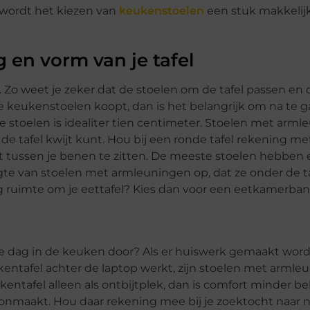
s wordt het kiezen van
keukenstoelen
een stuk makkelijk
en vorm van je tafel
 Zo weet je zeker dat de stoelen om de tafel passen en 
se keukenstoelen koopt, dan is het belangrijk om na te 
e stoelen is idealiter tien centimeter. Stoelen met arml
e tafel kwijt kunt. Hou bij een ronde tafel rekening me
oot tussen je benen te zitten. De meeste stoelen hebben
oogte van stoelen met armleuningen op, dat ze onder de 
g ruimte om je eettafel? Kies dan voor een eetkamerban
le dag in de keuken door? Als er huiswerk gemaakt word
eukentafel achter de laptop werkt, zijn stoelen met arml
tafel alleen als ontbijtplek, dan is comfort minder be
choonmaakt. Hou daar rekening mee bij je zoektocht naar