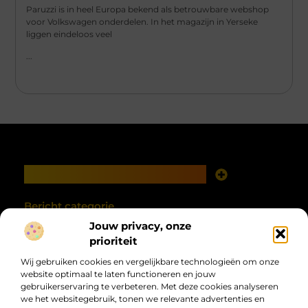
Paruzzi is in heel Europa bekend als betrouwbare webshop
voor Volkswagen onderdelen. In het magazijn in Yerseke
liggen eindeloos veel
...
Main Links
Goede links inkopen: investeren in zichtbaarheid met verstand
Geld verdienen met je website: van online aanwezigheid naar echte opbrengst
Bericht categorie
Jouw privacy, onze
prioriteit
Wij gebruiken cookies en vergelijkbare technologieën om onze
website optimaal te laten functioneren en jouw
gebruikerservaring te verbeteren. Met deze cookies analyseren
we het websitegebruik, tonen we relevante advertenties en