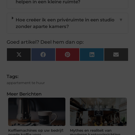
helpen in een kleine ruimte?
Hoe creëer ik een privéruimte in een studio
▼
zonder aparte kamers?
Goed artikel? Deel hem dan op:
X
Facebook
Pinterest
LinkedIn
Email
(Twitter)
Tags:
appartement te huur
Meer Berichten
Koffiemachines op uw bedrijf:
Mythes en realiteit van
goede koffie voor
moderne kantoorinrichting