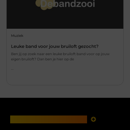
Muziek
Leuke band voor jouw bruiloft gezocht?
Ben jij op zoek naar een leuke bruiloft band voor op jouw
eigen bruiloft? Dan ben je hier op de
...
Main Links
Goede links inkopen: investeren in zichtbaarheid met verstand
Geld verdienen met je website: van online aanwezigheid naar echte opbrengst