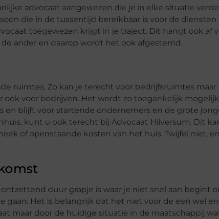
lijke advocaat aangewezen die je in elke situatie verder 
soon die in de tussentijd bereikbaar is voor de diensten
advocaat toegewezen krijgt in je traject. Dit hangt ook af 
n de ander en daarop wordt het ook afgestemd.
de ruimtes. Zo kan je terecht voor bedrijfsruimtes maar
ar ook voor bedrijven. Het wordt zo toegankelijk mogeli
is en blijft voor startende ondernemers en de grote jong
onhuis, kunt u ook terecht bij Advocaat Hilversum. Dit k
eek of openstaande kosten van het huis. Twijfel niet, e
tkomst
ontzettend duur grapje is waar je niet snel aan begint o
 gaan. Het is belangrijk dat het niet voor de een wel e
t maar door de huidige situatie in de maatschappij wat