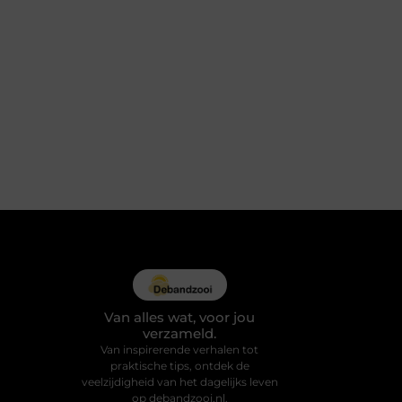
Van alles wat, voor jou
verzameld.
Van inspirerende verhalen tot
praktische tips, ontdek de
veelzijdigheid van het dagelijks leven
op debandzooi.nl.