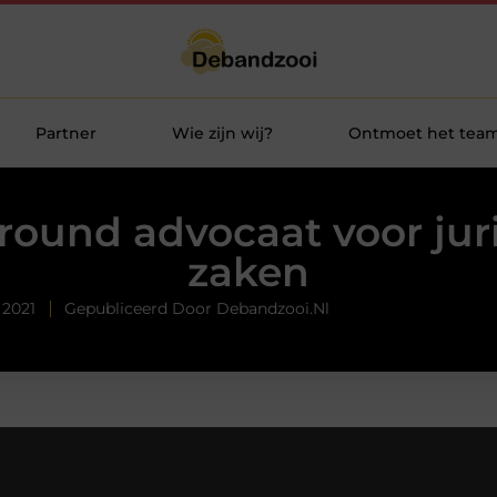
Partner
Wie zijn wij?
Ontmoet het tea
lround advocaat voor jur
zaken
 2021
Gepubliceerd Door Debandzooi.nl