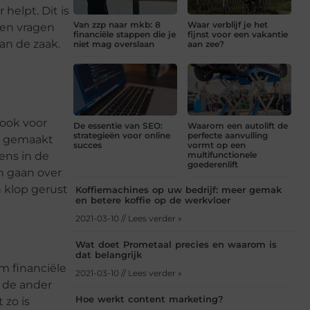
helpt. Dit is
Van zzp naar mkb: 8
Waar verblijf je het
 en vragen
financiële stappen die je
fijnst voor een vakantie
van de zaak.
niet mag overslaan
aan zee?
 ook voor
De essentie van SEO:
Waarom een autolift de
strategieën voor online
perfecte aanvulling
jk gemaakt
succes
vormt op een
ens in de
multifunctionele
goederenlift
an gaan over
n klop gerust
Koffiemachines op uw bedrijf: meer gemak
en betere koffie op de werkvloer
2021-03-10 // Lees verder »
Wat doet Prometaal precies en waarom is
dat belangrijk
m financiële
2021-03-10 // Lees verder »
n de ander
Hoe werkt content marketing?
 zo is