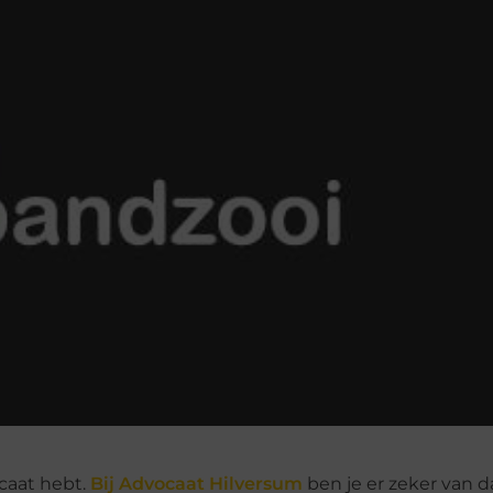
ocaat hebt.
Bij Advocaat Hilversum
ben je er zeker van d