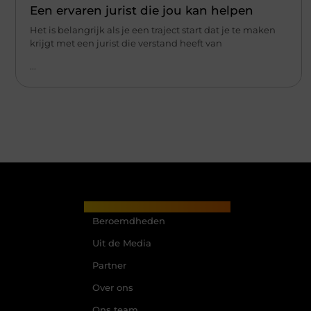
Een ervaren jurist die jou kan helpen
Het is belangrijk als je een traject start dat je te maken
krijgt met een jurist die verstand heeft van
...
Main Links
Beroemdheden
Uit de Media
Partner
Over ons
Ons team