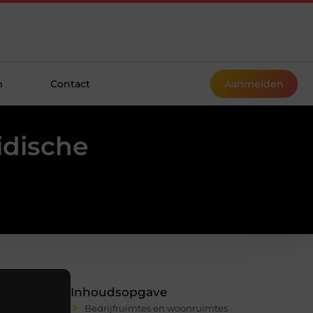
m
Contact
Aanmelden
idische
Inhoudsopgave
Bedrijfruimtes en woonruimtes