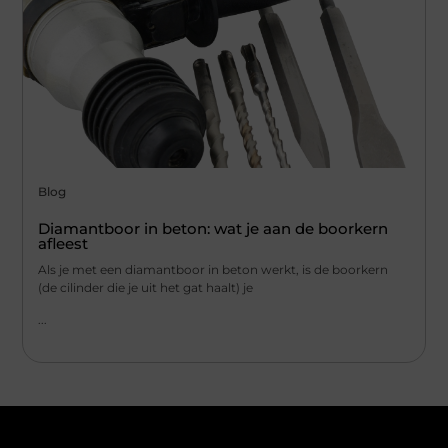
Blog
Diamantboor in beton: wat je aan de boorkern
afleest
Als je met een diamantboor in beton werkt, is de boorkern
(de cilinder die je uit het gat haalt) je
...