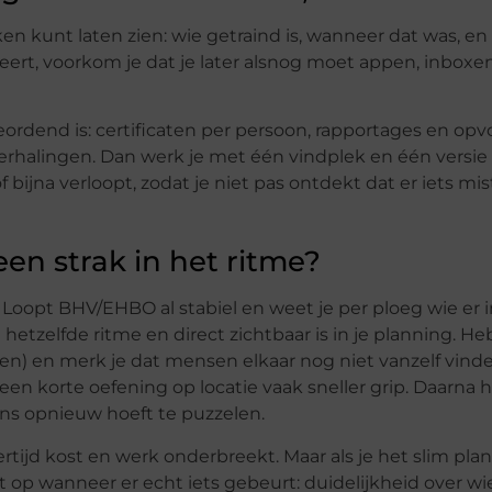
ken kunt laten zien: wie getraind is, wanneer dat was, e
iseert, voorkom je dat je later alsnog moet appen, inboxe
geordend is: certificaten per persoon, rapportages en o
herhalingen. Dan werk je met één vindplek en één versie
of bijna verloopt, zodat je niet pas ontdekt dat er iets mi
een strak in het ritme?
. Loopt BHV/EHBO al stabiel en weet je per ploeg wie er i
tzelfde ritme en direct zichtbaar is in je planning. Heb 
ten) en merk je dat mensen elkaar nog niet vanzelf vind
een korte oefening op locatie vaak sneller grip. Daarna 
ens opnieuw hoeft te puzzelen.
ijd kost en werk onderbreekt. Maar als je het slim plan
ust op wanneer er echt iets gebeurt: duidelijkheid over wi