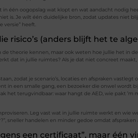
 ziet in één oogopslag wat klopt en wat aandacht nodig hee
iet is. Je wilt één duidelijke bron, zodat updates niet bl
e versie” heeft.
e risico’s (anders blijft het te al
en de theorie kennen, maar ook weten hoe jullie het in de
kt dat in jullie ruimtes? Als je dat niet concreet maakt, 
 staan, zodat je scenario’s, locaties en afspraken vastlegt
dent in een smalle gang, een bezoeker die onwel wordt bi
Maak het terugvindbaar: waar hangt de AED, wie pakt ’m 
proviseren. Leg vast wat in jullie ruimte werkt en wie we
r?”, sneller handelen en minder gedoe omdat afspraken a
gens een certificaat”, maar één v