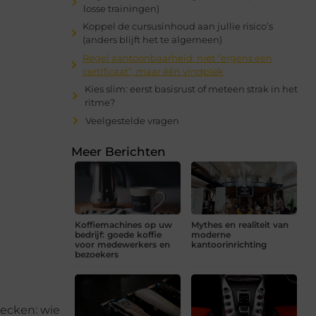
losse trainingen)
Koppel de cursusinhoud aan jullie risico’s
(anders blijft het te algemeen)
Regel aantoonbaarheid: niet “ergens een
certificaat”, maar één vindplek
Kies slim: eerst basisrust of meteen strak in het
ritme?
Veelgestelde vragen
Meer Berichten
Koffiemachines op uw
Mythes en realiteit van
bedrijf: goede koffie
moderne
voor medewerkers en
kantoorinrichting
bezoekers
hecken: wie