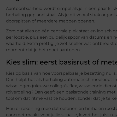
Aantoonbaarheid wordt simpel als je in een paar klik
herhaling gepland staat. Als je dit vooraf strak organ
doorspitten of meerdere mappen openen.
Zorg dat alles op één centrale plek staat en logisch 
per locatie, plus een duidelijk spoor van datums en 
waarheid. Extra prettig: je ziet sneller wat ontbreekt 
moment dat je het moet aantonen.
Kies slim: eerst basisrust of met
Kies op basis van hoe voorspelbaar je bezetting nu is
Dan helpt het als herhaling automatisch meeloopt in he
wisselingen (nieuwe collega’s, flex, wisselende diens
rolverdeling? Dan geeft een basisronde training met 
tool om dat ritme vast te houden, zonder dat je telk
Hou er rekening mee dat oefenen en herhalen roostert
concreet maakt voor jullie situatie, levert het juist r