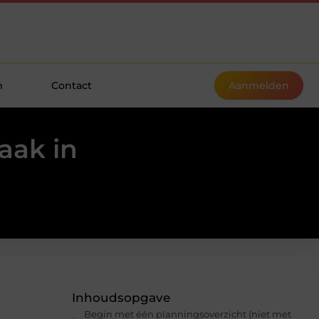
m
Contact
Aanmelden
aak in
Inhoudsopgave
Begin met één planningsoverzicht (niet met