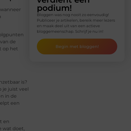
podium!
n wanneer
Bloggen was nog nooit zo eenvoudig!
n
Publiceer je artikelen, bereik meer lezers
en maak deel uit van een actieve
bloggemeenschap. Schrijf je nu in!
pvolgpunten
 van de
Begin met bloggen!
st op het
nzetbaar is?
je juist veel
en in de
helpt een
t en
e wat doet,