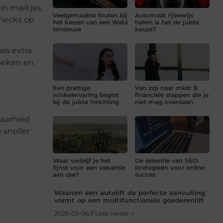
in mailtjes,
Veelgemaakte fouten bij
Automaat rijbewijs
 checks op
het kiezen van een Wahl
halen: is het de juiste
tondeuse
keuze?
ls extra
zoeken en
Een prettige
Van zzp naar mkb: 8
winkelervaring begint
financiële stappen die je
bij de juiste inrichting
niet mag overslaan
baarheid
 sneller
Waar verblijf je het
De essentie van SEO:
fijnst voor een vakantie
strategieën voor online
aan zee?
succes
Waarom een autolift de perfecte aanvulling
vormt op een multifunctionele goederenlift
2026-03-06 // Lees verder »