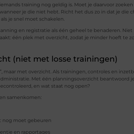
 iemands training nog geldig is. Moet je daarvoor zoeken 
es wanneer je die niet hebt. Richt het dus zo in dat je die
ls je snel moet schakelen.
nning en registratie als één geheel te benaderen. Niet a
maakt: één plek met overzicht, zodat je minder hoeft te 
t (niet met losse trainingen)
 maar met overzicht. Als trainingen, controles en inzet
e administratie. Met één planningsoverzicht beantwoord je
l gecontroleerd, en wat staat nog open?
ingen samenkomen:
at nog moet gebeuren
esentie en rapportages