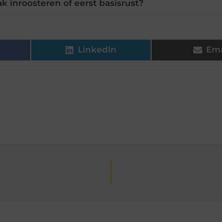
k inroosteren of eerst basisrust?
LinkedIn
Ema