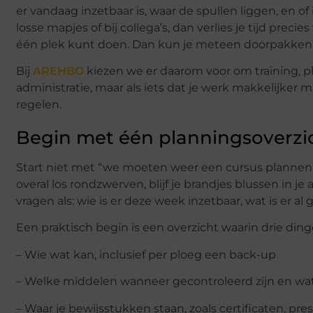
er vandaag inzetbaar is, waar de spullen liggen, en of
losse mapjes of bij collega’s, dan verlies je tijd preci
één plek kunt doen. Dan kun je meteen doorpakken a
Bij
AREHBO
kiezen we er daarom voor om training, pla
administratie, maar als iets dat je werk makkelijker 
regelen.
Begin met één planningsoverzich
Start niet met “we moeten weer een cursus plannen”,
overal los rondzwerven, blijf je brandjes blussen in j
vragen als: wie is er deze week inzetbaar, wat is er a
Een praktisch begin is een overzicht waarin drie d
– Wie wat kan, inclusief per ploeg een back-up
– Welke middelen wanneer gecontroleerd zijn en w
– Waar je bewijsstukken staan, zoals certificaten, pr