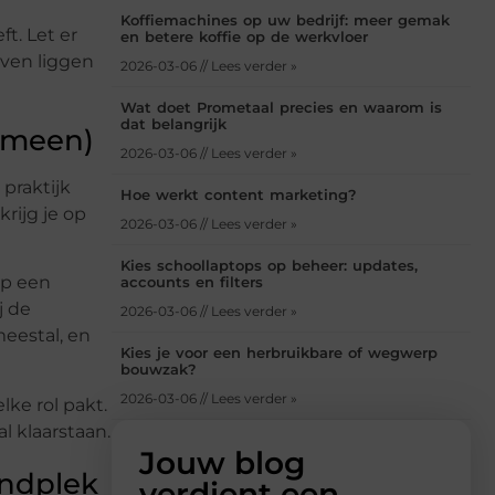
Koffiemachines op uw bedrijf: meer gemak
ft. Let er
en betere koffie op de werkvloer
ijven liggen
2026-03-06 // Lees verder »
Wat doet Prometaal precies en waarom is
dat belangrijk
gemeen)
2026-03-06 // Lees verder »
 praktijk
Hoe werkt content marketing?
krijg je op
2026-03-06 // Lees verder »
Kies schoollaptops op beheer: updates,
 op een
accounts en filters
j de
2026-03-06 // Lees verder »
meestal, en
Kies je voor een herbruikbare of wegwerp
bouwzak?
2026-03-06 // Lees verder »
lke rol pakt.
l klaarstaan.
Jouw blog
indplek
verdient een