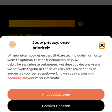
Main Links
Goede links inkopen: investeren in zichtbaarheid met verstand
Geld verdienen met je website: van online aanwezigheid naar echte opbrengst
Bericht categorie
Jouw privacy, onze
prioriteit
Wij gebruiken cookies en vergelijkbare technologieën om onze
website optimaal te laten functioneren en jouw
gebruikerservaring te verbeteren. Met deze cookies analyseren
we het websitegebruik, tonen we relevante advertenties en
zorgen we voor een soepele werking van de site. Lees
ons
cookiebeleid
voor meer informatie.
Van alles wat, voor jou verzameld.
Van inspirerende verhalen tot praktische tips, ontdek de veelzijdigheid
van het dagelijks leven op debandzooi.nl.
@2025 All Right Reserved. Design by
www.debandzooi.nl.
Alles Accepteren
Cookies Beheren