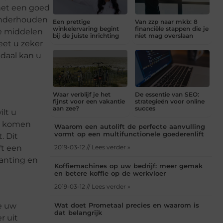
het een goed
 onderhouden
Een prettige
Van zzp naar mkb: 8
winkelervaring begint
financiële stappen die je
ve middelen
bij de juiste inrichting
niet mag overslaan
eet u zeker
ndaal kan u
Waar verblijf je het
De essentie van SEO:
fijnst voor een vakantie
strategieën voor online
aan zee?
succes
ilt u
te komen
Waarom een autolift de perfecte aanvulling
vormt op een multifunctionele goederenlift
. Dit
ft een
2019-03-12 // Lees verder »
lanting en
Koffiemachines op uw bedrijf: meer gemak
en betere koffie op de werkvloer
2019-03-12 // Lees verder »
e uw
Wat doet Prometaal precies en waarom is
dat belangrijk
r uit