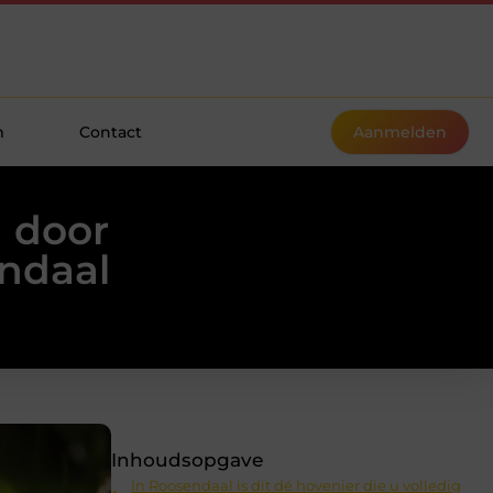
m
Contact
Aanmelden
n door
endaal
Inhoudsopgave
In Roosendaal is dit dé hovenier die u volledig