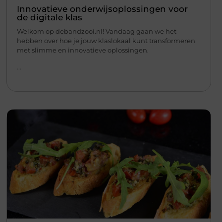
Innovatieve onderwijsoplossingen voor
de digitale klas
Welkom op debandzooi.nl! Vandaag gaan we het
hebben over hoe je jouw klaslokaal kunt transformeren
met slimme en innovatieve oplossingen.
...