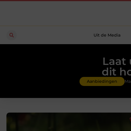
Uit de Media
Laat 
dit h
Aanbiedingen
Maa