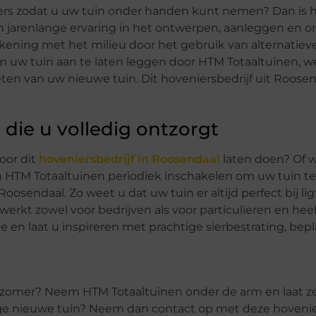
ngers zodat u uw tuin onder handen kunt nemen? Dan is 
en jarenlange ervaring in het ontwerpen, aanleggen en
kening met het milieu door het gebruik van alternatie
 uw tuin aan te laten leggen door HTM Totaaltuinen, w
ieten van uw nieuwe tuin. Dit hoveniersbedrijf uit Roose
.
 die u volledig ontzorgt
oor dit
hoveniersbedrijf in Roosendaal
laten doen? Of w
 HTM Totaaltuinen periodiek inschakelen om uw tuin 
osendaal. Zo weet u dat uw tuin er altijd perfect bij ligt
werkt zowel voor bedrijven als voor particulieren en hee
e en laat u inspireren met prachtige sierbestrating, bep
ze zomer? Neem HTM Totaaltuinen onder de arm en laat z
htige nieuwe tuin? Neem dan contact op met deze hovenie