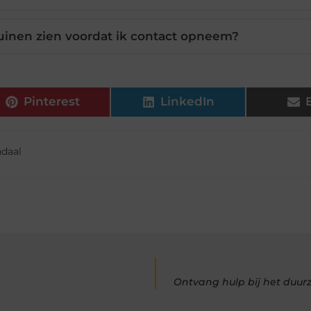
uinen zien voordat ik contact opneem?
Pinterest
LinkedIn
ndaal
Ontvang hulp bij het duu