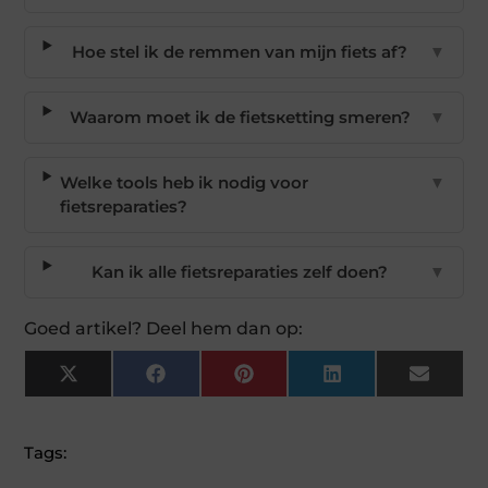
Hoe stel ik de remmen van mijn fiets af?
▼
Waarom moet ik de fietsкetting smeren?
▼
Welke tools heb ik nodig voor
▼
fietsreparaties?
Kan ik alle fietsreparaties zelf doen?
▼
Goed artikel? Deel hem dan op:
X
Facebook
Pinterest
LinkedIn
Email
(Twitter)
Tags: