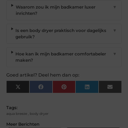
Waarom zou ik mijn badkamer luxer
▼
inrichten?
Is een body dryer praktisch voor dagelijks
▼
gebruik?
Hoe kan ik mijn badkamer comfortabeler
▼
maken?
Goed artikel? Deel hem dan op:
X
Facebook
Pinterest
LinkedIn
Email
(Twitter)
Tags:
aqua breeze
,
body dryer
Meer Berichten