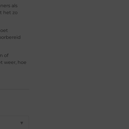
ners als
t het zo
moet
oorbereid
n of
et weer, hoe
▼