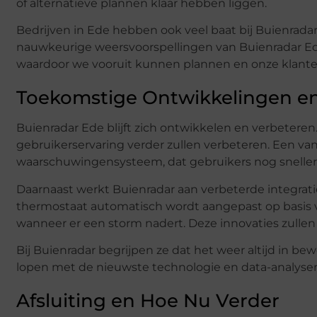
of alternatieve plannen klaar hebben liggen.
Bedrijven in Ede hebben ook veel baat bij Buienradar
nauwkeurige weersvoorspellingen van Buienradar Ede
waardoor we vooruit kunnen plannen en onze klant
Toekomstige Ontwikkelingen e
Buienradar Ede blijft zich ontwikkelen en verbeteren
gebruikerservaring verder zullen verbeteren. Een van
waarschuwingensysteem, dat gebruikers nog sneller
Daarnaast werkt Buienradar aan verbeterde integrati
thermostaat automatisch wordt aangepast op basis van
wanneer er een storm nadert. Deze innovaties zulle
Bij Buienradar begrijpen ze dat het weer altijd in be
lopen met de nieuwste technologie en data-analys
Afsluiting en Hoe Nu Verder