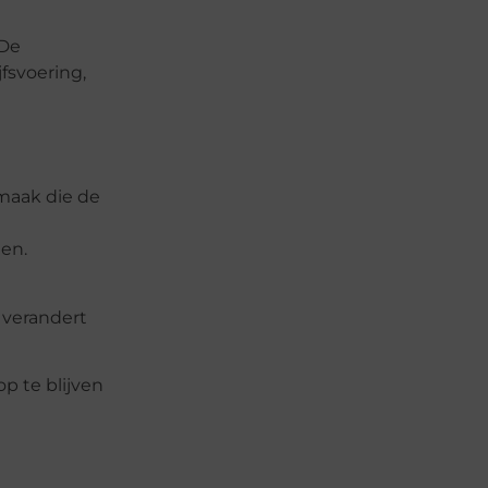
“De
fsvoering,
 maak die de
en.
 verandert
p te blijven