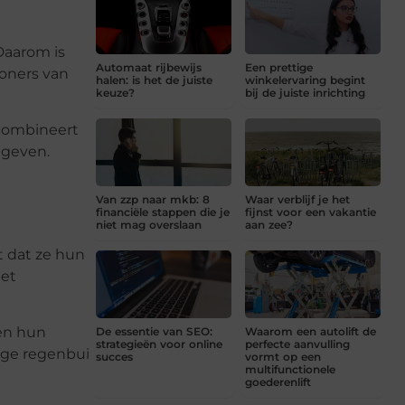
Daarom is
Automaat rijbewijs
Een prettige
woners van
halen: is het de juiste
winkelervaring begint
keuze?
bij de juiste inrichting
 combineert
 geven.
Van zzp naar mkb: 8
Waar verblijf je het
financiële stappen die je
fijnst voor een vakantie
niet mag overslaan
aan zee?
t dat ze hun
met
en hun
De essentie van SEO:
Waarom een autolift de
strategieën voor online
perfecte aanvulling
nge regenbui
succes
vormt op een
multifunctionele
goederenlift