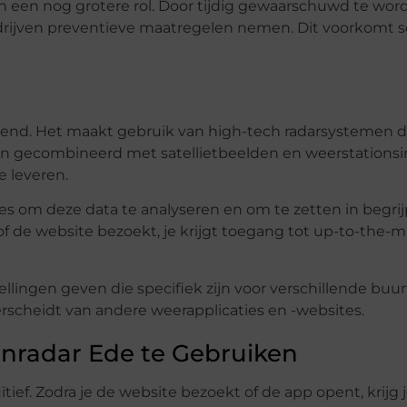
 een nog grotere rol. Door tijdig gewaarschuwd te wor
drijven preventieve maatregelen nemen. Dit voorkomt 
kend. Het maakt gebruik van high-tech radarsystemen d
n gecombineerd met satellietbeelden en weerstationsi
 leveren.
 om deze data te analyseren en om te zetten in begrij
 of de website bezoekt, je krijgt toegang tot up-to-the-
llingen geven die specifiek zijn voor verschillende buu
erscheidt van andere weerapplicaties en -websites.
enradar Ede te Gebruiken
ief. Zodra je de website bezoekt of de app opent, krijg 