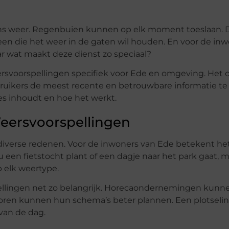
ns weer. Regenbuien kunnen op elk moment toeslaan. 
en die het weer in de gaten wil houden. En voor de in
ar wat maakt deze dienst zo speciaal?
ersvoorspellingen specifiek voor Ede en omgeving. Het
ruikers de meest recente en betrouwbare informatie te
es inhoudt en hoe het werkt.
eersvoorspellingen
 diverse redenen. Voor de inwoners van Ede betekent he
u een fietstocht plant of een dagje naar het park gaat, 
p elk weertype.
pellingen net zo belangrijk. Horecaondernemingen kunn
oren kunnen hun schema’s beter plannen. Een plotseli
van de dag.