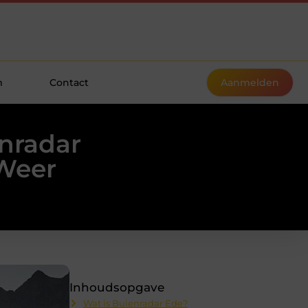
m
Contact
Aanmelden
enradar
 Weer
Inhoudsopgave
Wat is Buienradar Ede?