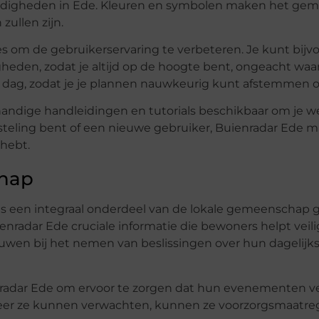
andigheden in Ede. Kleuren en symbolen maken het gem
zullen zijn.
es om de gebruikerservaring te verbeteren. Je kunt bijv
eden, zodat je altijd op de hoogte bent, ongeacht waar 
er dag, zodat je je plannen nauwkeurig kunt afstemmen 
 handige handleidingen en tutorials beschikbaar om je w
teling bent of een nieuwe gebruiker, Buienradar Ede m
 hebt.
chap
 is een integraal onderdeel van de lokale gemeenschap
nradar Ede cruciale informatie die bewoners helpt veilig
wen bij het nemen van beslissingen over hun dagelijk
adar Ede om ervoor te zorgen dat hun evenementen ve
weer ze kunnen verwachten, kunnen ze voorzorgsmaatreg