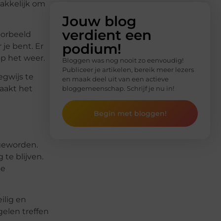
akkelijk om
Jouw blog
verdient een
oorbeeld
podium!
je bent. Er
op het weer.
Bloggen was nog nooit zo eenvoudig!
Publiceer je artikelen, bereik meer lezers
egwijs te
en maak deel uit van een actieve
aakt het
bloggemeenschap. Schrijf je nu in!
Begin met bloggen!
 geworden.
 te blijven.
se
ilig en
elen treffen